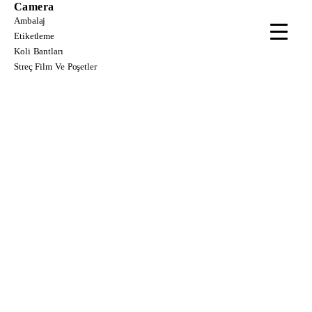
Camera
Ambalaj
Etiketleme
Koli Bantları
Streç Film Ve Poşetler
TOP BRANDS
Sale Off 30% Flycam