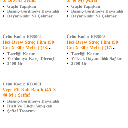
X 100 M) Şeffaf
X 40 M) Şeffaf
Güçlü Yapışkan
Güçlü Yapışkan
Basınç-Gerilmeye Dayanıklı
Basınç-Gerilmeye Dayanıklı
Dayanıklıdır Ve Çekmez
Dayanıklıdır Ve Çekmez
Ürün Kodu:
KB5004
Ürün Kodu:
KB5003
Hez-Drew Streç Film (50
Hez-Drew Streç Film (50
Cm X 300 Metre) (23
Cm X 300 Metre) (17
Mikron)
Mikron) 2700 GR
Tazeliği Korur
Tazeliği Korur
Yırtılmaya Karşı Dirençli
Yüksek Dayanıklılık Sağlar
3400 Gr
2700 Gr
Ürün Kodu:
KB3001
Vege Fil Koli Bandı (45 X
40 M ) Şeffaf
Basınç-Gerilmeye Dayanıklı
Hızlı Ve Güçlü Yapışkan
Şeffaf Tasarım