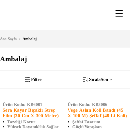
Ana Sayfa
/
Ambalaj
Ambalaj
Filtre
Sırala
Son
Ürün Kodu:
KB6001
Ürün Kodu:
KB3006
Sera Kayar Bıçaklı Streç
Vege Aslan Koli Bandı (45
Film (30 Cm X 300 Metre)
X 100 M) Şeffaf (48'li Koli)
Tazeliği Korur
Şeffaf Tasarım
Yüksek Dayanıklılık Sağlar
Güçlü Yapışkan