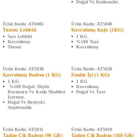
Doğal Ve Katkısızdır.
Ürün Kodu:
AT6001
Ürün Kodu:
AT5040
Tuzsuz Leblebi
Kavrulmuş Kaju (1KG)
Sarı Leblebi
1 KG
Kavrulmuş
%100 Taze
Tuzsuz
Kavrulmuş
Ürün Kodu:
AT5030
Ürün Kodu:
AT5020
Kavrulmuş Badem (1 KG)
Fındık İçi (1 KG)
1 KG
1 KG
%100 Doğal:
Hiçbir
Kavrulmuş
Koruyucu Ve Katkı Maddesi
Doğal Ve Taze
Içermez.
Doğal Ve Besleyici
Atıştırmalık
Ürün Kodu:
AT5011
Ürün Kodu:
AT5010
Tadım Çiğ Badem (90 GR)
Tadım Çiğ Badem (180 GR)