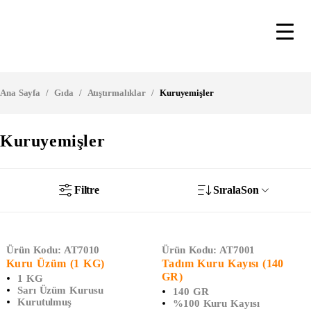
Ana Sayfa
/
Gıda
/
Atıştırmalıklar
/
Kuruyemişler
Kuruyemişler
Filtre
Sırala
Son
TÜKENDI
Ürün Kodu:
AT7010
Ürün Kodu:
AT7001
Kuru Üzüm (1 KG)
Tadım Kuru Kayısı (140
GR)
1 KG
Sarı Üzüm Kurusu
140 GR
Kurutulmuş
%100 Kuru Kayısı