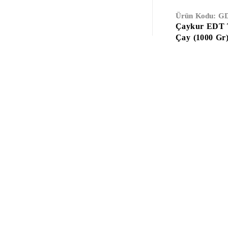
Ürün Kodu:
GD
Çaykur EDT T
Çay (1000 Gr
Anasayfa
Hakkımızda
Gizlilik Sözleşmesi
Kullanıcı Sözleşmes
İletişim
E-Katalog
Çalışma Saatleri:
Haftaiçi
09:00 –
19:00
Cumartesi
10:00 – 17:00
Info@xtedarik.com