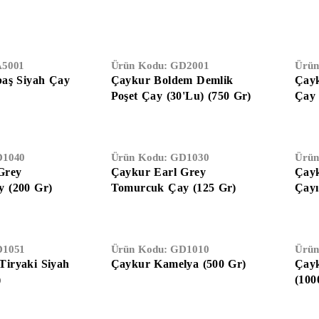
5001
Ürün Kodu:
GD2001
Ürün
baş Siyah Çay
Çaykur Boldem Demlik
Çayk
Poşet Çay (30'lu) (750 Gr)
Çay 
1040
Ürün Kodu:
GD1030
Ürün
Grey
Çaykur Earl Grey
Çayk
 (200 Gr)
Tomurcuk Çay (125 Gr)
Çayı
1051
Ürün Kodu:
GD1010
Ürün
iryaki Siyah
Çaykur Kamelya (500 Gr)
Çayk
)
(100