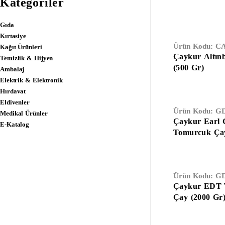
Kategoriler
Gıda
Kırtasiye
Ürün Kodu:
CA
Kağıt Ürünleri
Çaykur Altın
Temizlik & Hijyen
(500 Gr)
Ambalaj
Elektrik & Elektronik
Hırdavat
Eldivenler
Ürün Kodu:
GD
Medikal Ürünler
Çaykur Earl 
E-Katalog
Tomurcuk Çay
Ürün Kodu:
GD
Çaykur EDT T
Çay (2000 Gr