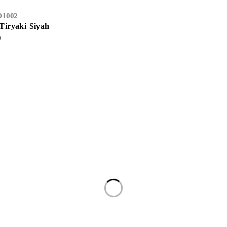
1002
iryaki Siyah
)
Temizlik & Hijyen
Kağıt Ürünleri
Ambalaj
i
Gıda
Kırtasiye