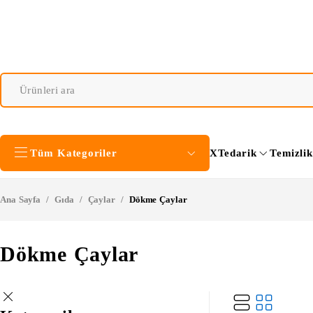
Tüm Kategoriler
XTedarik
Temizli
Ana Sayfa
/
Gıda
/
Çaylar
/
Dökme Çaylar
Dökme Çaylar