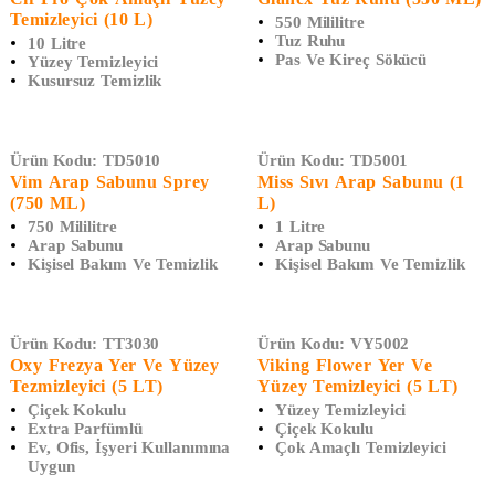
Temizleyici (10 L)
550 Mililitre
Tuz Ruhu
10 Litre
Pas Ve Kireç Sökücü
Yüzey Temizleyici
Kusursuz Temizlik
Ürün Kodu:
TD5010
Ürün Kodu:
TD5001
Vim Arap Sabunu Sprey
Miss Sıvı Arap Sabunu (1
(750 ML)
L)
750 Mililitre
1 Litre
Arap Sabunu
Arap Sabunu
Kişisel Bakım Ve Temizlik
Kişisel Bakım Ve Temizlik
TÜKENDI
Ürün Kodu:
TT3030
Ürün Kodu:
VY5002
Oxy Frezya Yer Ve Yüzey
Viking Flower Yer Ve
Tezmizleyici (5 LT)
Yüzey Temizleyici (5 LT)
Çiçek Kokulu
Yüzey Temizleyici
Extra Parfümlü
Çiçek Kokulu
Ev, Ofis, İşyeri Kullanımına
Çok Amaçlı Temizleyici
Uygun