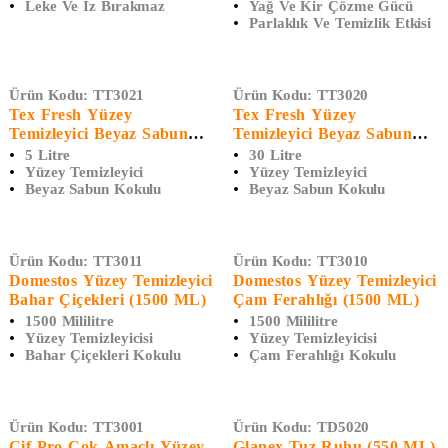
Leke Ve Iz Bırakmaz
Yağ Ve Kir Çözme Gücü
Parlaklık Ve Temizlik Etkisi
Ürün Kodu:
TT3021
Ürün Kodu:
TT3020
Tex Fresh Yüzey
Tex Fresh Yüzey
Temizleyici Beyaz Sabun
Temizleyici Beyaz Sabun
Kokulu (5 L)
Kokulu (30 L)
5 Litre
30 Litre
Yüzey Temizleyici
Yüzey Temizleyici
Beyaz Sabun Kokulu
Beyaz Sabun Kokulu
Ürün Kodu:
TT3011
Ürün Kodu:
TT3010
Domestos Yüzey Temizleyici
Domestos Yüzey Temizleyici
Bahar Çiçekleri (1500 ML)
Çam Ferahlığı (1500 ML)
1500 Mililitre
1500 Mililitre
Yüzey Temizleyicisi
Yüzey Temizleyicisi
Bahar Çiçekleri Kokulu
Çam Ferahlığı Kokulu
Ürün Kodu:
TT3001
Ürün Kodu:
TD5020
Cif Pro Çok Amaçlı Yüzey
Glanex Tuz Ruhu (550 ML)