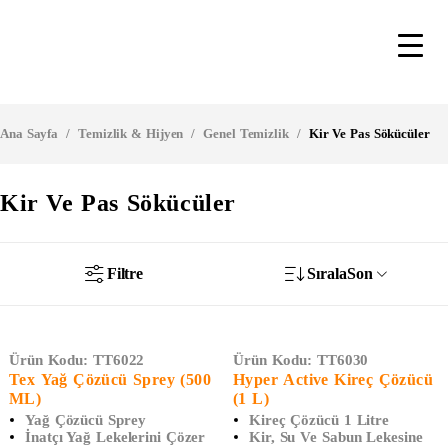
Ana Sayfa
/
Temizlik & Hijyen
/
Genel Temizlik
/
Kir Ve Pas Sökücüler
Kir Ve Pas Sökücüler
Filtre
Sırala
Son
Ürün Kodu:
TT6022
Ürün Kodu:
TT6030
Tex Yağ Çözücü Sprey (500
Hyper Active Kireç Çözücü
ML)
(1 L)
Yağ Çözücü Sprey
Kireç Çözücü 1 Litre
İnatçı Yağ Lekelerini Çözer
Kir, Su Ve Sabun Lekesine