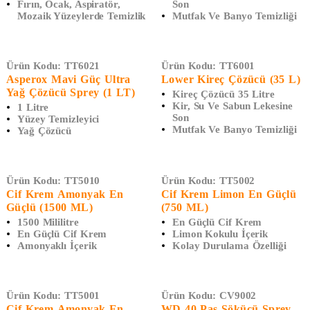
Fırın, Ocak, Aspiratör,
Son
Mozaik Yüzeylerde Temizlik
Mutfak Ve Banyo Temizliği
Ürün Kodu:
TT6021
Ürün Kodu:
TT6001
Asperox Mavi Güç Ultra
Lower Kireç Çözücü (35 L)
Yağ Çözücü Sprey (1 LT)
Kireç Çözücü 35 Litre
Kir, Su Ve Sabun Lekesine
1 Litre
Son
Yüzey Temizleyici
Mutfak Ve Banyo Temizliği
Yağ Çözücü
Ürün Kodu:
TT5010
Ürün Kodu:
TT5002
Cif Krem Amonyak En
Cif Krem Limon En Güçlü
Güçlü (1500 ML)
(750 ML)
1500 Mililitre
En Güçlü Cif Krem
En Güçlü Cif Krem
Limon Kokulu İçerik
Amonyaklı İçerik
Kolay Durulama Özelliği
Ürün Kodu:
TT5001
Ürün Kodu:
CV9002
Cif Krem Amonyak En
WD-40 Pas Sökücü Sprey