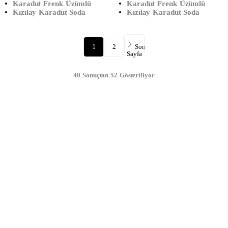
Karadut Frenk Üzümlü
Karadut Frenk Üzümlü
Kızılay Karadut Soda
Kızılay Karadut Soda
1
2
Sonraki
Sayfa
40 Sonuçtan 52 Gösteriliyor
DAHA FAZLA GÖRÜNTÜLE