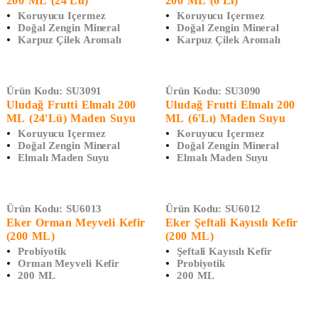
200 ML (24'lü)
200 ML (6'lı)
Koruyucu Içermez
Koruyucu Içermez
Doğal Zengin Mineral
Doğal Zengin Mineral
Karpuz Çilek Aromalı
Karpuz Çilek Aromalı
Ürün Kodu:
SU3091
Ürün Kodu:
SU3090
Uludağ Frutti Elmalı 200
Uludağ Frutti Elmalı 200
ML (24'lü) Maden Suyu
ML (6'lı) Maden Suyu
Koruyucu Içermez
Koruyucu Içermez
Doğal Zengin Mineral
Doğal Zengin Mineral
Elmalı Maden Suyu
Elmalı Maden Suyu
Ürün Kodu:
SU6013
Ürün Kodu:
SU6012
Eker Orman Meyveli Kefir
Eker Şeftali Kayısılı Kefir
(200 ML)
(200 ML)
Probiyotik
Şeftali Kayısılı Kefir
Orman Meyveli Kefir
Probiyotik
200 ML
200 ML