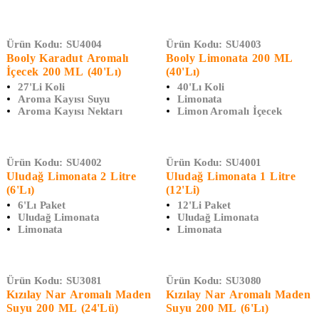
Ürün Kodu:
SU4004
Ürün Kodu:
SU4003
Booly Karadut Aromalı
Booly Limonata 200 ML
İçecek 200 ML (40'Lı)
(40'Lı)
27'li Koli
40'lı Koli
Aroma Kayısı Suyu
Limonata
Aroma Kayısı Nektarı
Limon Aromalı İçecek
Ürün Kodu:
SU4002
Ürün Kodu:
SU4001
Uludağ Limonata 2 Litre
Uludağ Limonata 1 Litre
(6'Lı)
(12'Li)
6'lı Paket
12'li Paket
Uludağ Limonata
Uludağ Limonata
Limonata
Limonata
Ürün Kodu:
SU3081
Ürün Kodu:
SU3080
Kızılay Nar Aromalı Maden
Kızılay Nar Aromalı Maden
Suyu 200 ML (24'Lü)
Suyu 200 ML (6'Lı)