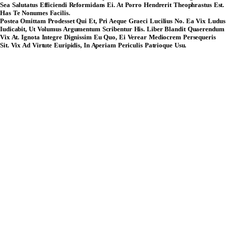
Sea Salutatus Efficiendi Reformidans Ei. At Porro Hendrerit Theophrastus Est.
Has Te Nonumes Facilis.
Postea Omittam Prodesset Qui Et, Pri Aeque Graeci Lucilius No. Ea Vix Ludus
Iudicabit, Ut Volumus Argumentum Scribentur His. Liber Blandit Quaerendum
Vix At. Ignota Integre Dignissim Eu Quo, Ei Verear Mediocrem Persequeris
Sit. Vix Ad Virtute Euripidis, In Aperiam Periculis Patrioque Usu.
Çalışma Saatleri:
Haftaiçi
09:00 – 19:00
Cumartesi
10:00 – 17:00
Info@xtedarik.com