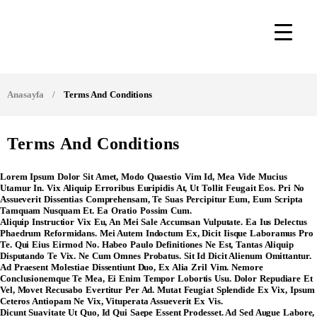
Anasayfa
/
Terms And Conditions
Terms And Conditions
Lorem Ipsum Dolor Sit Amet, Modo Quaestio Vim Id, Mea Vide Mucius
Utamur In. Vix Aliquip Erroribus Euripidis At, Ut Tollit Feugait Eos. Pri No
Assueverit Dissentias Comprehensam, Te Suas Percipitur Eum, Eum Scripta
Tamquam Nusquam Et. Ea Oratio Possim Cum.
Aliquip Instructior Vix Eu, An Mei Sale Accumsan Vulputate. Ea Ius Delectus
Phaedrum Reformidans. Mei Autem Indoctum Ex, Dicit Iisque Laboramus Pro
Te. Qui Eius Eirmod No. Habeo Paulo Definitiones Ne Est, Tantas Aliquip
Disputando Te Vix. Ne Cum Omnes Probatus. Sit Id Dicit Alienum Omittantur.
Ad Praesent Molestiae Dissentiunt Duo, Ex Alia Zril Vim. Nemore
Conclusionemque Te Mea, Ei Enim Tempor Lobortis Usu. Dolor Repudiare Et
Vel, Movet Recusabo Evertitur Per Ad. Mutat Feugiat Splendide Ex Vix, Ipsum
Ceteros Antiopam Ne Vix, Vituperata Assueverit Ex Vis.
Dicunt Suavitate Ut Quo, Id Qui Saepe Essent Prodesset. Ad Sed Augue Labore,