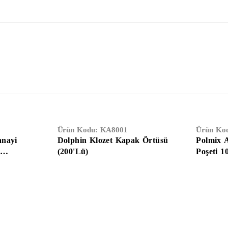
Ürün Kodu:
KA8001
Ürün Ko
anayi
Dolphin Klozet Kapak Örtüsü
Polmix 
y
(200'Lü)
Poşeti 1