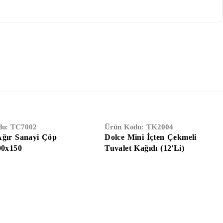
du:
TC7002
Ürün Kodu:
TK2004
Ağır Sanayi Çöp
Dolce Mini İçten Çekmeli
00x150
Tuvalet Kağıdı (12'Li)