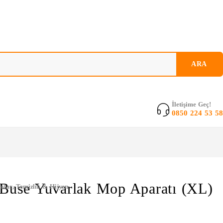
İletişime Geç!
0850 224 53 58
 Buse Yuvarlak Mop Aparatı (XL)
slar
,
Temizlik & Hijyen