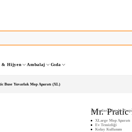
k & Hijyen
Ambalaj
Gıda
tic Buse Yuvarlak Mop Aparatı (XL)
Mr. Pratic
Aparatlar
,
Mop Ve Paspa
XLarge Mop Aparatı
Ev Temizliği
Kolay Kullanım