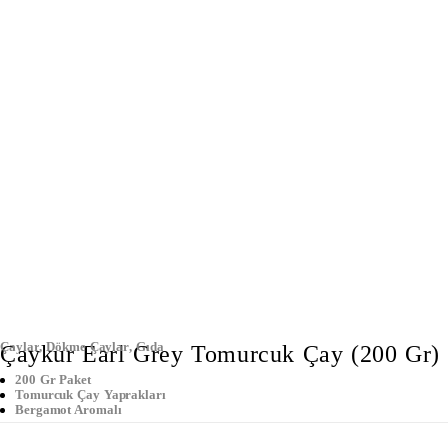
Çaylar
,
Dökme Çaylar
,
Gıda
Çaykur Earl Grey Tomurcuk Çay (200 Gr)
200 Gr Paket
Tomurcuk Çay Yaprakları
Bergamot Aromalı