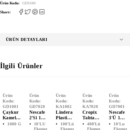
Ürün Kodu:
GD1040
Share:
ÜRÜN DETAYLARI
İlgili Ürünler
Ürün
Ürün
Ürün
Ürün
Ürün
Kodu:
Kodu:
Kodu:
Kodu:
Kodu:
GD1001
GD7020
KA1002
KA7020
GD7001
Çaykur
Nescafe
Lindera
Cropix
Nescafe
Kamelya
2'si 1
Plastik
Tahta
3'ü 1
(1000
Arada
Otomat
Karıştırı
Arada
1000 Gr Paket
10'LU
100'lü
400'lü
10'lu
Gr)
(10'LU)
Bardağı
Cı (10
Original
Ekonomik
Ekonomik
Ekonomik
Ekonom