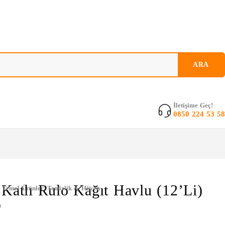
İletişime Geç!
0850 224 53 58
 Katlı Rulo Kağıt Havlu (12’li)
,
Temel Ürünler
,
Temizlik & Hijyen
u