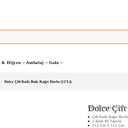
k & Hijyen
Ambalaj
Gıda
/
Dolce Çift Katlı Rulo Kağıt Havlu (12’li)
Dolce Çift
Rulo Havlu Ve Peçeteler
Çift Katlı Kağıt Havl
2 Katlı 90 Yaprak
21,5 Cm X 12,5 Cm