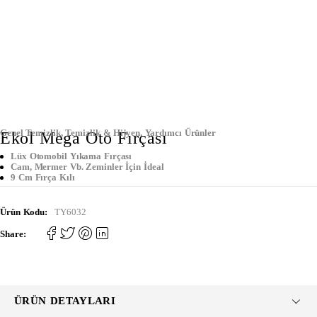
Genel Temizlik
,
Temizlik & Hijyen
,
Yardımcı Ürünler
Ekol Mega Oto Fırçası
Lüx Otomobil Yıkama Fırçası
Cam, Mermer Vb. Zeminler İçin İdeal
9 Cm Fırça Kılı
Ürün Kodu:
TY6032
Share:
ÜRÜN DETAYLARI