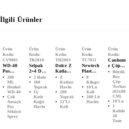
İlgili Ürünler
Ürün
Ürün
Ürün
Ürün
Ürün
Kodu:
Kodu:
Kodu:
Kodu:
Kodu:
CV9001
TR2010
TH2003
TC7011
Canhom
WD-40
Selpak
Dolce Z
Newtech
E Çöp
Pas
2=4 Dev
Katlama
Plast
Poşeti
Büyük
Sökücü
Rulo
Lı
Ağır
Büyük
Boy
200
2 Rulo
Z
8
Çöp
Sprey
Kağıt
Dispense
Sanayi
Boy
ML
160
Katlamalı
Kilogram
Torbası
Henkel
Yaprak
Havlu
10'Lu
(200
Havlu
R Havlu
Çöp
(65x80
(65x80
WD-40
Üç
200
Koli
ML)
(2'li)
(12'li)
Poşeti
CM)
CM)
Çok
Katlı
Yaprak
200 Litre
Battal
10'lu
Amaçlı
Kağıt
12'li
Hacim
Boy
1
Pas
Havlu
Koli
(100x15
Kolide
Sökücü
0)
20
Sprey
Tane