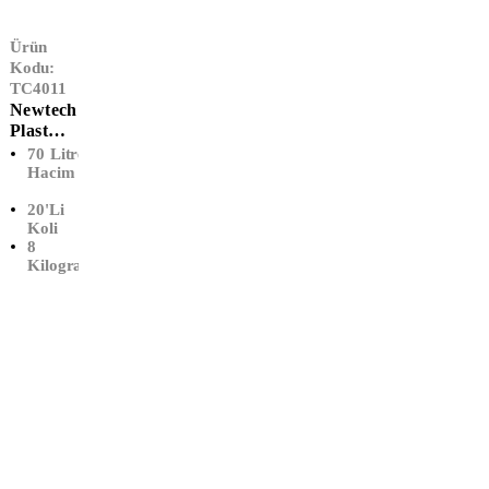
Ürün
Kodu:
TC4011
Newtech
Plast
Endüstri
70 Litre
Yel Çöp
Hacim
Poşeti
20'Li
Battal
Koli
Boy
8
(72x95)
Kilogram