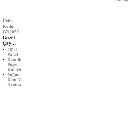
Ürün
Kodu:
GD2020
Güzel
Çay
Herdem
48'li
Tiryaki
Paket
Demlik
48'li
Poşet
Demlik
Kolaylığı
Poşet
Yoğun
Çay
Dem Ve
Aroma