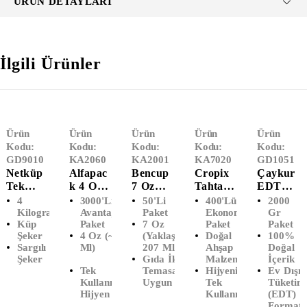
ÜRÜN DETAYLARI
İlgili Ürünler
Ürün
Ürün
Ürün
Ürün
Ürün
Kodu:
Kodu:
Kodu:
Kodu:
Kodu:
GD9010
KA2060
KA2001
KA7020
GD1051
Netküp
Alfapac
Bencup
Cropix
Çaykur
Tek
K 4 Oz
7 Oz
Tahta
EDT
Sargılı
Karton
Karton
Karıştırı
Tiryaki
4
3000'li
50'li
400'lü
2000
Küp
Bardak
Bardak
Cı (10
Siyah
Kilogram
Avantaj
Paket
Ekonomik
Gr
Küp
Paket
7 Oz
Paket
Paket
Şeker (4
(3000'li
(50'li)
Cm)
Çay
Şeker
4 Oz (~118
(Yaklaşık
Doğal
100%
KG)
)
(400'lü)
(2000
Sargılı
Ml)
207 Ml)
Ahşap
Doğal
Gr)
Şeker
Gıda İle
Malzeme
İçerik
Tek
Temasa
Hijyenik
Ev Dışı
Kullanımlık
Uygun
Tek
Tüketim
Hijyen
Kullanım
(EDT)
Formatı