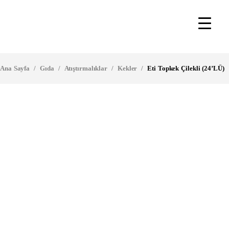
Ana Sayfa
/
Gıda
/
Atıştırmalıklar
/
Kekler
/
Eti Topkek Çilekli (24’LÜ)