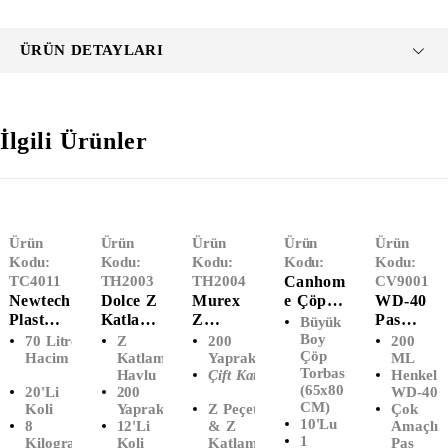
ÜRÜN DETAYLARI
İlgili Ürünler
Ürün
Ürün
Ürün
Ürün
Ürün
Kodu:
Kodu:
Kodu:
Kodu:
Kodu:
TC4011
TH2003
TH2004
Canhom
CV9001
Newtech
Dolce Z
Murex
E Çöp
WD-40
Plast
Katlama
Z
Poşeti
Pas
Büyük
Endüstri
Lı
Katlama
Büyük
Sökücü
Boy
70 Litre
Z
200
200
Çöp
Yel Çöp
Dispense
Kağıt
Boy
Sprey
Hacim
Katlamalı
Yaprak
ML
Torbası
Havlu
Çift Katlı
Henkel
Poşeti
R Havlu
Havlu
(65x80
(200
(65x80
20'Li
200
WD-40
Battal
(12'li)
(12'Li)
CM)
ML)
CM)
Koli
Yaprak
Z Peçete
Çok
Boy
10'lu
8
12'li
& Z
Amaçlı
(72x95)
1
Kilogram
Koli
Katlama
Pas