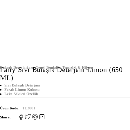
Bulaşık Deterjanları
,
Genel Temizlik
,
Temizlik & Hijyen
Fairy Sıvı Bulaşık Deterjanı Limon (650
ML)
Sıvı Bulaşık Deterjanı
Ferah Limon Kokusu
Leke Sökücü Özellik
Ürün Kodu:
TD3001
Share: