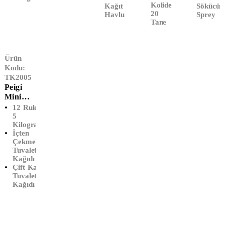
Kolide
Kağıt
Sökücü
20
Havlu
Sprey
Tane
Ürün
Kodu:
TK2005
Peigi
Mini
İçten
12 Rulo -
Çekmeli
5
Kilogram
Tuvalet
İçten
Kağıdı
Çekmeli
Çift
Tuvalet
Katlı
Kağıdı
(12'li)
Çift Katlı
Tuvalet
Kağıdı