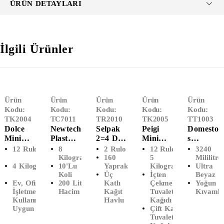
ÜRÜN DETAYLARI
İlgili Ürünler
Ürün
Ürün
Ürün
Ürün
Ürün
Kodu:
Kodu:
Kodu:
Kodu:
Kodu:
TK2004
TC7011
TR2010
TK2005
TT1003
Dolce
Newtech
Selpak
Peigi
Domesto
Mini
Plast
2=4 Dev
Mini
S
İçten
Ağır
Rulo
İçten
Çamaşır
12 Rulo
8
2 Rulo
12 Rulo -
3240
Çekmeli
Sanayi
Kağıt
Çekmeli
Suyu
Kilogram
160
5
Mililitre
4 Kilogram
10'Lu
Yaprak
Kilogram
Ultra
Tuvalet
Çöp
Havlu
Tuvalet
Ultra
Koli
Üç
İçten
Beyaz
Kağıdı
Poşeti
(2'li)
Kağıdı
Beyaz
Ev, Ofis,
200 Litre
Katlı
Çekmeli
Yoğun
(12'Li)
Battal
Çift
(3240
İşletme
Hacim
Kağıt
Tuvalet
Kıvamlı
Boy
Katlı
ML)
Kullanımına
Havlu
Kağıdı
(100x15
(12'li)
Uygun
Çift Katlı
0)
Tuvalet