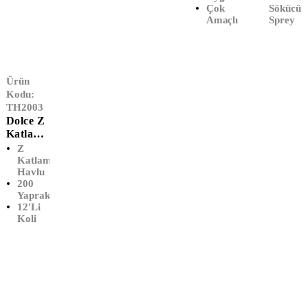
(100x15
Çok
Sökücü
0)
Amaçlı İp
Sprey
Ürün
Kodu:
TH2003
Dolce Z
Katlama
Lı
Z
Dispense
Katlamalı
Havlu
R Havlu
200
(12'li)
Yaprak
12'li
Koli