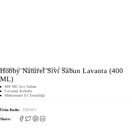
Sabunlar
,
Sıvı Sabunlar
,
Temizlik & Hijyen
Hobby Naturel Sıvı Sabun Lavanta (400
ML)
400 ML Sıvı Sabun
Lavanta Kokulu
Mükemmel El Temizliği
Ürün Kodu:
TD1003
Share: