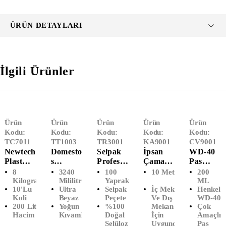
ÜRÜN DETAYLARI
İlgili Ürünler
Ürün
Ürün
Ürün
Ürün
Ürün
Kodu:
Kodu:
Kodu:
Kodu:
Kodu:
TC7011
TT1003
TR3001
KA9001
CV9001
Newtech
Domesto
Selpak
İpsan
WD-40
Plast
S
Professi
Çamaşır
Pas
Ağır
Çamaşır
Onal
İpi (10
Sökücü
8
3240
100
10 Metre
200
Sanayi
Suyu
Essential
MT)
Sprey
Kilogram
Mililitre
Yaprak
ML
10'Lu
Ultra
Selpak
İç Mekan
Henkel
Çöp
Ultra
Peçete
(200
Koli
Beyaz
Peçete
Ve Dış
WD-40
Poşeti
Beyaz
ML)
200 Litre
Yoğun
%100
Mekan
Çok
Battal
(3240
Hacim
Kıvamlı
Doğal
İçin
Amaçlı
Boy
ML)
Selüloz
Uygundur
Pas