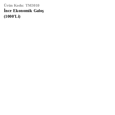
Ürün Kodu:
TM3010
İnce Ekonomik Galoş
(1000'Li)
Anasayfa
Hakkımızda
Gizlilik Sözleşmesi
Kullanıcı Sözleşmes
İletişim
E-Katalog
Çalışma Saatleri:
Haftaiçi
09:00 –
19:00
Cumartesi
10:00 – 17:00