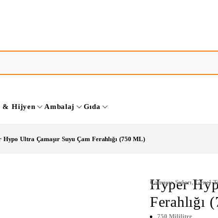
k & Hijyen
Ambalaj
Gıda
 Hypo Ultra Çamaşır Suyu Çam Ferahlığı (750 ML)
Hyper Hyp
Çamaşır Suları
,
Genel T
Ferahlığı 
750 Mililitre