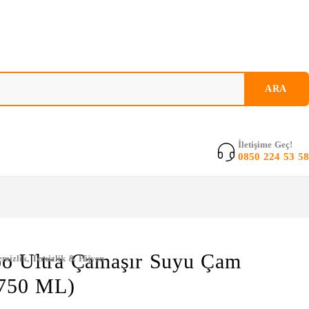
İletişime Geç!
0850 224 53 58
o Ultra Çamaşır Suyu Çam
emizlik
,
Temizlik & Hijyen
(750 ML)