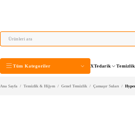
Tüm Kategoriler
XTedarik
Temizli
Ana Sayfa
/
Temizlik & Hijyen
/
Genel Temizlik
/
Çamaşır Suları
/
Hyper