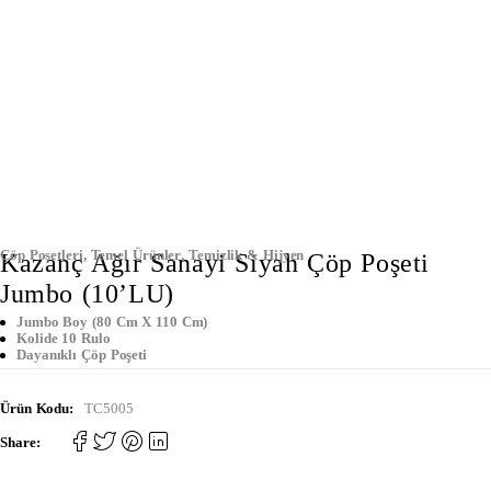
Çöp Poşetleri
,
Temel Ürünler
,
Temizlik & Hijyen
Kazanç Ağır Sanayi Siyah Çöp Poşeti
Jumbo (10’LU)
Jumbo Boy (80 Cm X 110 Cm)
Kolide 10 Rulo
Dayanıklı Çöp Poşeti
Ürün Kodu:
TC5005
Share: