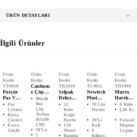
ÜRÜN DETAYLARI
İlgili Ürünler
Ürün
Ürün
Ürün
Ürün
Ürün
Kodu:
Kodu:
Kodu:
Kodu:
Kodu:
TT6010
Canhom
TR1010
TC4011
TH1004
Porçöz
E Çöp
Selpak
Newtech
Murex
Pas Ve
Poşeti
Deluxe
Plast
Hareketl
Büyük
Kireç
Büyük
Bambu
Endüstri
I Kağıt
Boy
Pas
12
70 Litre
6 Rulo
Çöp
Sökücü
Boy
Katkılı
Yel Çöp
Havlu
Çözücü
Rulo
Hacim
Çift Katl
Torbası
Kireç
Kağıt
(1 LT)
(65x80
Kağıt
Poşeti
(6'lı)
(65x80
Çözücü
Havlu
20'Li
Fotoselli
CM)
Havlu
Battal
CM)
Extra
150
Koli
Dispense
(12'Li)
Boy
10'lu
Güçlü
Metre
8
Uygun
(72x95)
1
Bambu
Kilogram