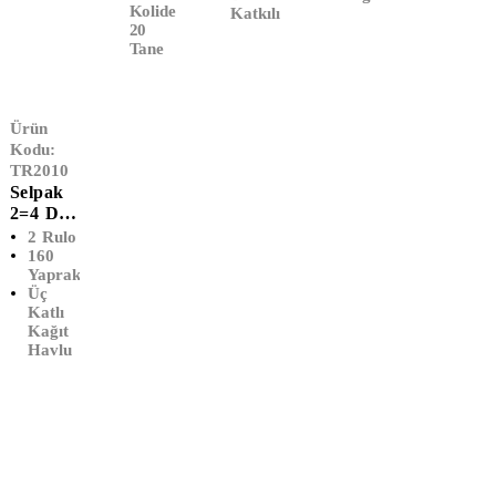
Kolide
Katkılı
20
Tane
Ürün
Kodu:
TR2010
Selpak
2=4 Dev
Rulo
2 Rulo
Kağıt
160
Yaprak
Havlu
Üç
(2'li)
Katlı
Kağıt
Havlu