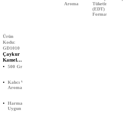
Aroma
Tüketim
(EDT)
Formatı
Ürün
Kodu:
GD1010
Çaykur
Kamelya
(500 Gr)
500 Gr Paket
Kalıcı Ve Hoş
Aroma
Harmanlanmaya
Uygun