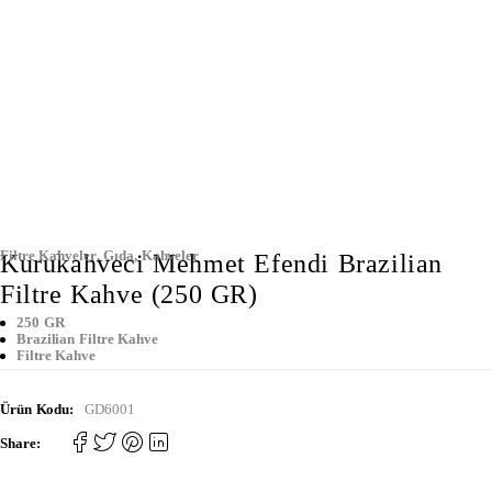
Filtre Kahveler
,
Gıda
,
Kahveler
Kurukahveci Mehmet Efendi Brazilian
Filtre Kahve (250 GR)
250 GR
Brazilian Filtre Kahve
Filtre Kahve
Ürün Kodu:
GD6001
Share: