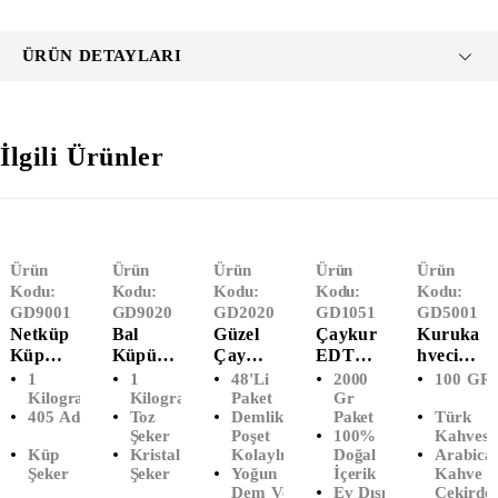
ÜRÜN DETAYLARI
İlgili Ürünler
Ürün
Ürün
Ürün
Ürün
Ürün
Kodu:
Kodu:
Kodu:
Kodu:
Kodu:
GD9001
GD9020
GD2020
GD1051
GD5001
Netküp
Bal
Güzel
Çaykur
Kuruka
Küp
Küpü
Çay
EDT
Hveci
Şeker
Toz
Herdem
Tiryaki
Mehmet
1
1
48'li
2000
100 GR
(1000
Şeker (1
Tiryaki
Siyah
Efendi
Kilogram
Kilogram
Paket
Gr
405 Adet
Toz
Demlik
Paket
Türk
Gram)
KG)
48'li
Çay
Türk
Şeker
Poşet
100%
Kahvesi
Demlik
(2000
Kahvesi
Küp
Kristal
Kolaylığı
Doğal
Arabica
Poşet
Gr)
(100
Şeker
Şeker
Yoğun
İçerik
Kahve
Çay
GR)
Dem Ve
Ev Dışı
Çekirdeğ