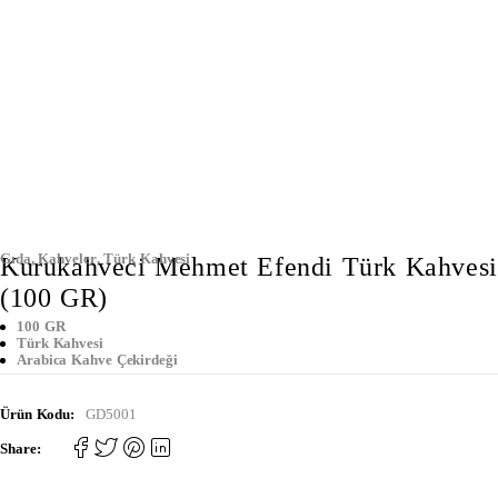
Gıda
,
Kahveler
,
Türk Kahvesi
Kurukahveci Mehmet Efendi Türk Kahvesi
(100 GR)
100 GR
Türk Kahvesi
Arabica Kahve Çekirdeği
Ürün Kodu:
GD5001
Share: