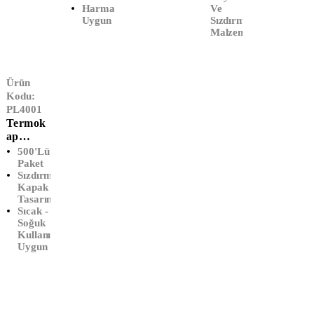
Harmanlanmaya
Ve
Uygun
Sızdırmaz
Malzeme
Ürün
Kodu:
PL4001
Termok
Ap
Kapaklı
500'lü
Karton
Paket
Sızdırmaz
Çorba
Kapak
Kasesi
Tasarımı
(500'lü)
Sıcak -
Soğuk
Kullanıma
Uygun