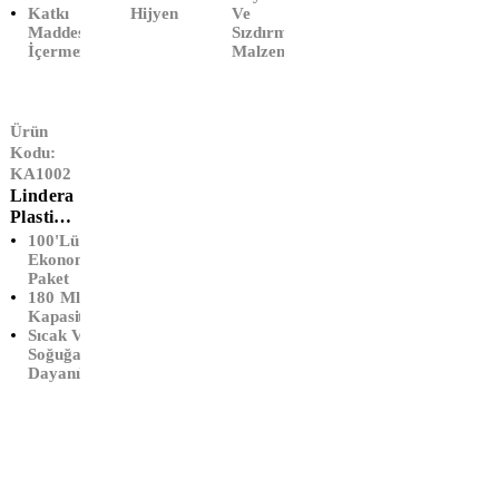
Katkı
Hijyen
Ve
Maddesi
Sızdırmaz
İçermez
Malzeme
Ürün
Kodu:
KA1002
Lindera
Plastik
Otomat
100'lü
Bardağı
Ekonomik
Paket
(100'
180 Ml
Lü)
Kapasite
Sıcak Ve
Soğuğa
Dayanıklı