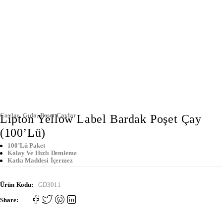
Çaylar
,
Gıda
,
Poşet Çaylar
Lipton Yellow Label Bardak Poşet Çay
(100’lü)
100’lü Paket
Kolay Ve Hızlı Demleme
Katkı Maddesi İçermez
Ürün Kodu:
GD3011
Share: