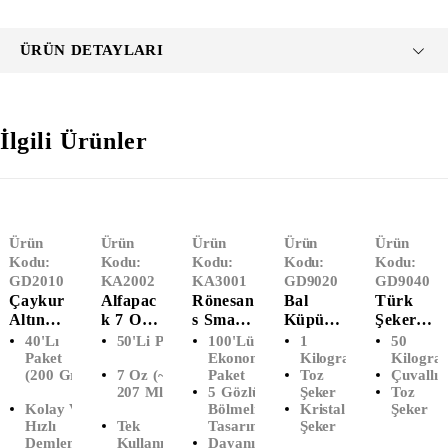
ÜRÜN DETAYLARI
İlgili Ürünler
Ürün
Ürün
Ürün
Ürün
Ürün
Kodu:
Kodu:
Kodu:
Kodu:
Kodu:
GD2010
KA2002
KA3001
GD9020
GD9040
Çaykur
Alfapac
Rönesan
Bal
Türk
Altın
K 7 Oz
S Smart
Küpü
Şeker
Süzen
Karton
Pack 5
Toz
Toz
40'lı
50'li Paket
100'lü
1
50
Demlik
Bardak
Gözlü
Şeker (1
Şeker
Paket
Ekonomik
Kilogram
Kilogra
(200 Gr)
7 Oz (~
Paket
Toz
Çuvallı
Poşet
(50'li)
Köpük
KG)
(50 KG)
207 Ml)
5 Gözlü
Şeker
Toz
Çay
Tabak
Kolay Ve
Bölmeli
Kristal
Şeker
(40'lı)
(100'lü)
Hızlı
Tek
Tasarım
Şeker
Demleme
Kullanımlık
Dayanıklı