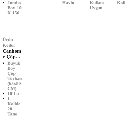
Jumbo
Havlu
Kullanımına
Koli
Boy 100
Uygun
X 150
Ürün
Kodu:
Canhom
E Çöp
Poşeti
Büyük
Büyük
Boy
Çöp
Boy
Torbası
(65x80
(65x80
CM)
CM)
10'lu
1
Kolide
20
Tane