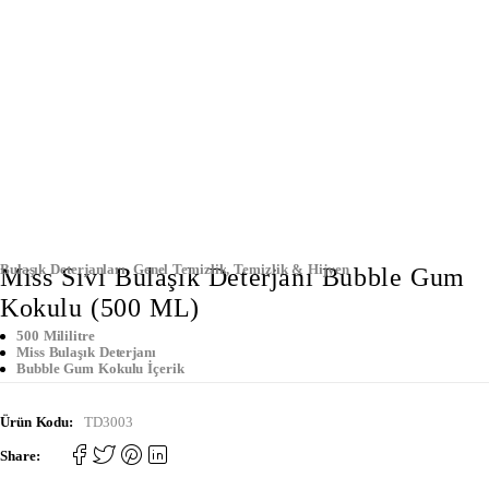
Bulaşık Deterjanları
,
Genel Temizlik
,
Temizlik & Hijyen
Miss Sıvı Bulaşık Deterjanı Bubble Gum
Kokulu (500 ML)
500 Mililitre
Miss Bulaşık Deterjanı
Bubble Gum Kokulu İçerik
Ürün Kodu:
TD3003
Share: