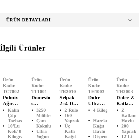
ÜRÜN DETAYLARI
İlgili Ürünler
Ürün
Ürün
Ürün
Ürün
Ürün
Kodu:
Kodu:
Kodu:
Kodu:
Kodu:
TC7002
TT1001
TR2010
TH1003
TH2003
Polmix
Domesto
Selpak
Dolce
Dolce Z
Ağır
S
2=4 Dev
Ultra
Katlama
Sanayi
Çamaşır
Rulo
Hareketl
Lı
Kalın
3250
2 Rulo
4 Kilogram
Z
Çöp
Suyu
Kağıt
I Havlu
Dispense
Çöp
Mililitre
160
Katlama
Torbası
Çam
Yaprak
Hareketli
Havlu
Poşeti
Çam
Havlu
(6'Lı)
R Havlu
10'lu
Kokulu
Üç
Kağıt
200
100x150
Ferahlığ
(2'li)
(12'li)
Koli/ 8
Ultra
Katlı
Havlu
Yaprak
I (3240
Kilogram
Yoğun
Kağıt
Dispenser
12'li
ML)