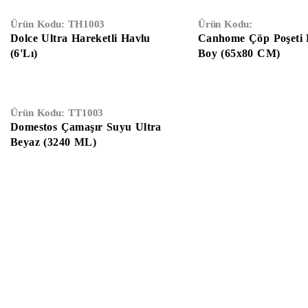
Ürün Kodu:
TH1003
Ürün Kodu:
Dolce Ultra Hareketli Havlu
Canhome Çöp Poşeti
(6'Lı)
Boy (65x80 CM)
Ürün Kodu:
TT1003
Domestos Çamaşır Suyu Ultra
Beyaz (3240 ML)
Anasayfa
Hakkımızda
Gizlilik Sözleşmesi