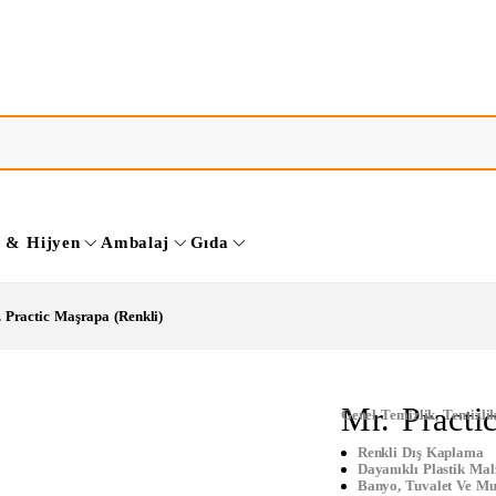
k & Hijyen
Ambalaj
Gıda
 Practic Maşrapa (Renkli)
Mr. Practi
Genel Temizlik
,
Temizli
Renkli Dış Kaplama
Dayanıklı Plastik Ma
Banyo, Tuvalet Ve Mu