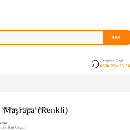
İletişime Geç!
0850 224 53 58
c Maşrapa (Renkli)
k & Hijyen
,
Yardımcı Ürünler
lzeme
tfak İçin Uygun