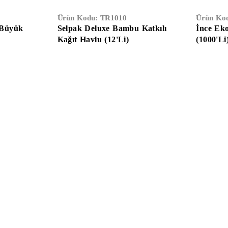
Ürün Kodu:
TR1010
Ürün Ko
 Büyük
Selpak Deluxe Bambu Katkılı
İnce Ek
Kağıt Havlu (12'Li)
(1000'Li
Temizlik & Hijyen
Kağıt Ürünleri
Ambalaj