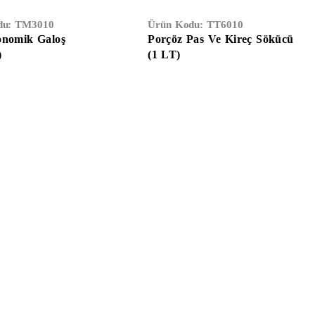
du:
TM3010
Ürün Kodu:
TT6010
onomik Galoş
Porçöz Pas Ve Kireç Sökücü
)
(1 LT)
Eldivenler
Hırdavat
Elektrik & Elektronik