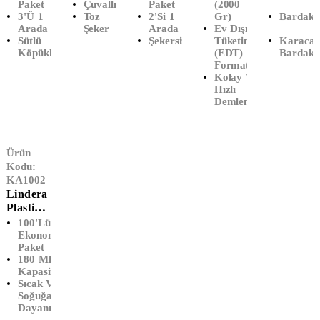
Paket
Çuvallı
Paket
(2000
Köpüklü
(50 KG)
Bardak
ML
3'ü 1
Toz
2'si 1
Gr)
Bardak 
(10'LU)
Poşet
(60'lı)
Arada
Şeker
Arada
Ev Dışı
Çay
Sütlü
Şekersiz
Tüketim
Karaca
(1000'li
Köpüklü
(EDT)
Bardak 
) (2000
Formatı
Gr)
Kolay Ve
Hızlı
Demleme
Ürün
Kodu:
KA1002
Lindera
Plastik
Otomat
100'lü
Bardağı
Ekonomik
Paket
(100'
180 Ml
Lü)
Kapasite
Sıcak Ve
Soğuğa
Dayanıklı