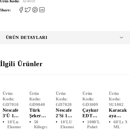
Ürün Kodu:
AT4010
Share:
ÜRÜN DETAYLARI
İlgili Ürünler
Ürün
Ürün
Ürün
Ürün
Ürün
Kodu:
Kodu:
Kodu:
Kodu:
Kodu:
GD7010
GD9040
GD7020
GD1009
SU1002
Nescafe
Türk
Nescafe
Çaykur
Karacak
3'ü 1
Şeker
2'si 1
EDT
Aya
Arada
Toz
Arada
Altın
Bardak
10'lu
50
10'LU
1000'li
60'lı X
Sütlü
Şeker
(10'LU)
Süzen
Su 200
Ekonomik
Kilogram
Ekonomik
Paket
ML