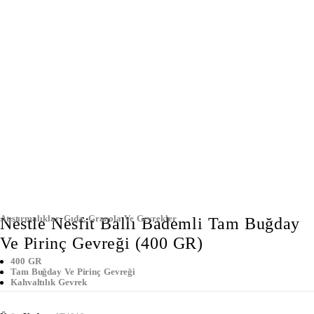
Atıştırmalıklar
,
Gıda
,
Granola Ve Gevrekler
Nestle Nesfit Ballı Bademli Tam Buğday
Ve Pirinç Gevreği (400 GR)
400 GR
Tam Buğday Ve Pirinç Gevreği
Kahvaltılık Gevrek