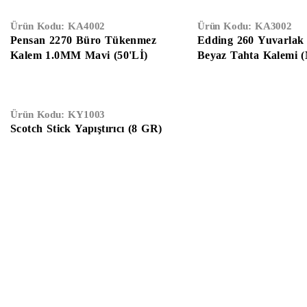
Ürün Kodu:
KA4002
Ürün Kodu:
KA3002
Pensan 2270 Büro Tükenmez
Edding 260 Yuvarlak
Kalem 1.0MM Mavi (50'Lİ)
Beyaz Tahta Kalemi (
Ürün Kodu:
KY1003
Scotch Stick Yapıştırıcı (8 GR)
Anasayfa
Hakkımızda
Gizlilik Sözleşmesi