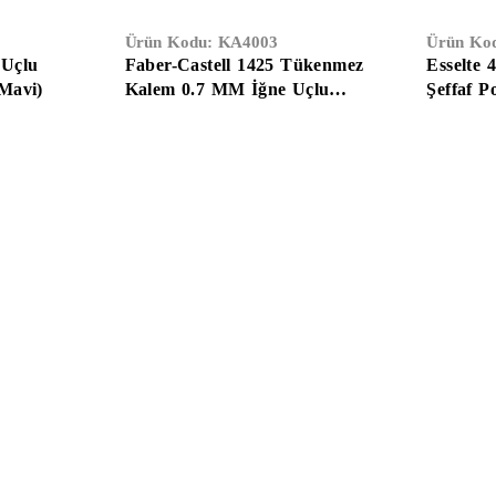
Ürün Kodu:
KA4003
Ürün Ko
 Uçlu
Faber-Castell 1425 Tükenmez
Esselte 
Mavi)
Kalem 0.7 MM İğne Uçlu
Şeffaf P
Mavi (10'LU)
Temizlik & Hijyen
Kağıt Ürünleri
Ambalaj