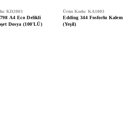
du:
KD2003
Ürün Kodu:
KA1003
4798 A4 Eco Delikli
Edding 344 Fosforlu Kalem
oşet Dosya (100'LÜ)
(Yeşil)
Eldivenler
Hırdavat
Elektrik & Elektronik