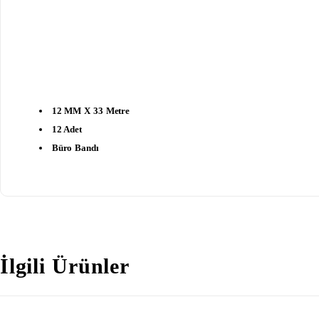
12 MM X 33 Metre
12 Adet
Büro Bandı
İlgili Ürünler