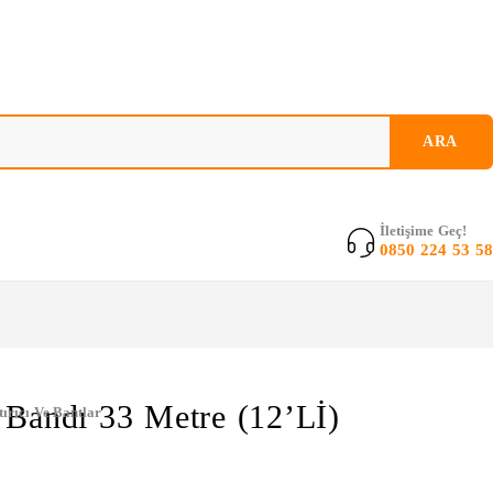
İletişime Geç!
0850 224 53 58
 Bandı 33 Metre (12’Lİ)
tırıcı Ve Bantlar