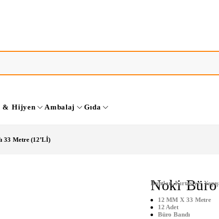
k & Hijyen
Ambalaj
Gıda
 33 Metre (12’Lİ)
Noki Büro
Bantlar
,
Kırtasiye
,
Yapış
12 MM X 33 Metre
12 Adet
Büro Bandı