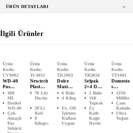
ÜRÜN DETAYLARI
İlgili Ürünler
Ürün
Ürün
Ürün
Ürün
Ürün
Kodu:
Kodu:
Kodu:
Kodu:
Kodu:
CV9002
TC4011
TK2003
TR2010
TT1001
WD-40
Newtech
Dolce
Selpak
Domesto
Pas
Plast
Maxi
2=4 Dev
S
Sökücü
Endüstri
İçten
Rulo
Çamaşır
400
70 Litre
6 Rulo
2 Rulo
3250
Sprey
Yel Çöp
Çekmeli
Kağıt
Suyu
ML
Hacim
4 Kilogram
160
Mililitre
Henkel
Yaprak
Çam
(400
Poşeti
Tuvalet
Havlu
Çam
WD-40
20'Li
Ev, Ofis,
Üç
Kokulu
ML)
Battal
Kağıdı
(2'li)
Ferahlığ
Çok
Koli
İşletme
Katlı
Ultra
Boy
(6'Lı)
I (3240
Amaçlı
8
Kullanımına
Kağıt
Yoğun
(72x95)
ML)
Pas
Kilogram
Uygun
Havlu
Sökücü