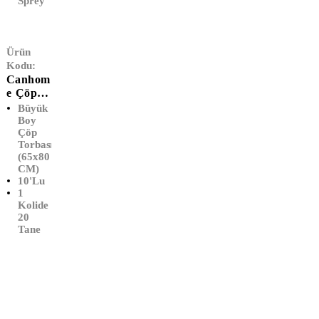
Sprey
Ürün
Kodu:
Canhom
E Çöp
Poşeti
Büyük
Büyük
Boy
Çöp
Boy
Torbası
(65x80
(65x80
CM)
CM)
10'lu
1
Kolide
20
Tane