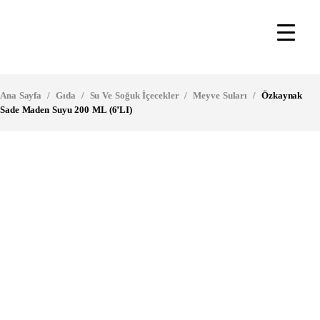
Ana Sayfa
/
Gıda
/
Su Ve Soğuk İçecekler
/
Meyve Suları
/
Özkaynak
Sade Maden Suyu 200 ML (6’LI)