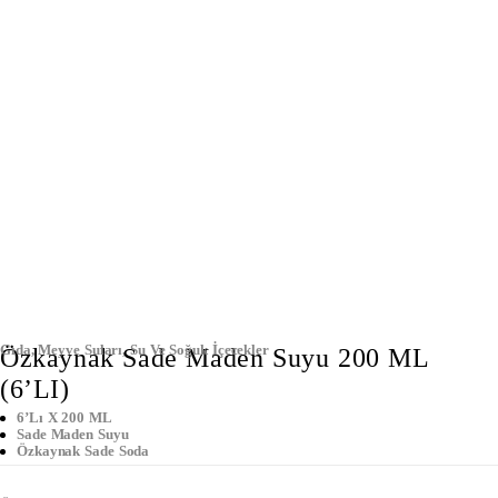
Gıda
,
Meyve Suları
,
Su Ve Soğuk İçecekler
Özkaynak Sade Maden Suyu 200 ML
(6’LI)
6’lı X 200 ML
Sade Maden Suyu
Özkaynak Sade Soda