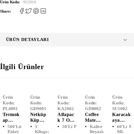
Ürün Kodu:
SU2010
Share:
ÜRÜN DETAYLARI
İlgili Ürünler
Ürün
Ürün
Ürün
Ürün
Ürün
Kodu:
Kodu:
Kodu:
Kodu:
Kodu:
PL4001
GD9001
KA2002
GD8002
SU1002
Termok
Netküp
Alfapac
Coffee
Karacak
Ap
Küp
K 7 Oz
Mate
Aya
Kapaklı
Şeker
Karton
Kahve
Bardak
500'lü
1
50'li Paket
Kahve
60'lı X
Karton
(1000
Bardak
Kreması
Su 200
Paket
Kilogram
Beyazlatıcı
ML