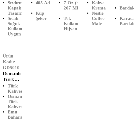
Sızdırmaz
405 Adet
7 Oz (~
Kahve
Çorba
Gram)
(50'li)
(2000
ML
Kapak
207 Ml)
Kreması
Bardak 
Kasesi
Gr)
(60'lı)
Tasarımı
Küp
Nestle
(500'lü)
Sıcak -
Şeker
Tek
Coffee
Karaca
Soğuk
Kullanımlık
Mate
Bardak 
Kullanıma
Hijyen
Uygun
Ürün
Kodu:
GD5010
Osmanlı
Türk
Kahvesi
Türk
(90 GR)
Kahvesi
Osmanlı
Türk
Kahvesi
Emu
Baharat