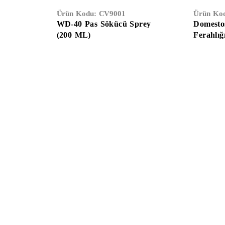
Ürün Kodu:
CV9001
Ürün Ko
WD-40 Pas Sökücü Sprey
Domesto
(200 ML)
Ferahlığ
Temizlik & Hijyen
Kağıt Ürünleri
Ambalaj