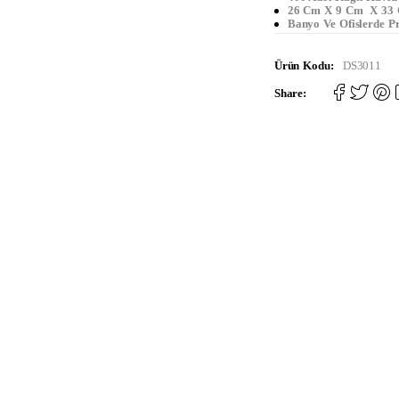
26 Cm X 9 Cm X 33
Banyo Ve Ofislerde P
Ürün Kodu:
DS3011
Share: