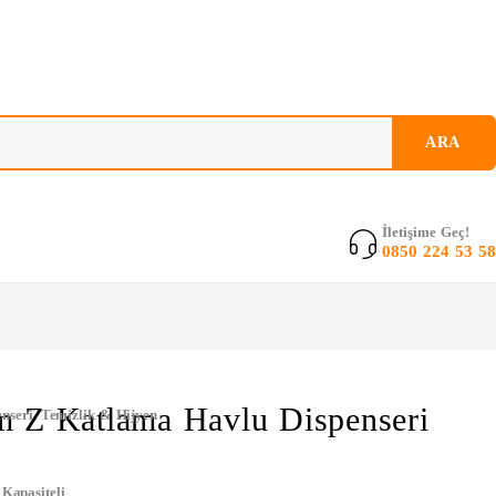
İletişime Geç!
0850 224 53 58
m Z Katlama Havlu Dispenseri
enseri
,
Temizlik & Hijyen
Kapasiteli