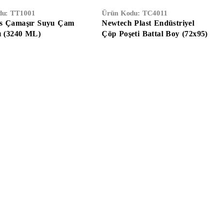
du:
TT1001
Ürün Kodu:
TC4011
s Çamaşır Suyu Çam
Newtech Plast Endüstriyel
ı (3240 ML)
Çöp Poşeti Battal Boy (72x95)
Eldivenler
Hırdavat
Elektrik & Elektronik