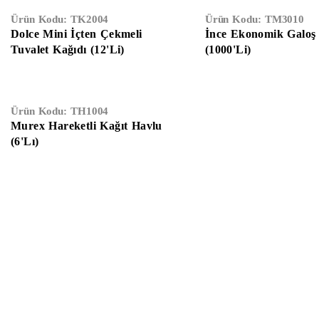
Ürün Kodu:
TK2004
Ürün Kodu:
TM3010
Dolce Mini İçten Çekmeli
İnce Ekonomik Galoş
Tuvalet Kağıdı (12'Li)
(1000'Li)
Ürün Kodu:
TH1004
Murex Hareketli Kağıt Havlu
(6'lı)
Anasayfa
Hakkımızda
Gizlilik Sözleşmesi