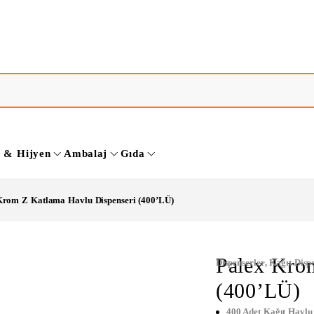
k & Hijyen
Ambalaj
Gıda
Krom Z Katlama Havlu Dispenseri (400’LÜ)
Palex Kro
Dispenserler
,
Kağıt Disp
(400’LÜ)
400 Adet Kağıt Havlu 