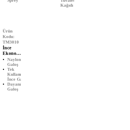
Sprey
Tuvalet
Kağıdı
Ürün
Kodu:
TM3010
İnce
Ekonom
Ik Galoş
Naylon
(1000'Li
Galoş
Tek
)
Kullanımlık
İnce Galoş
Dayanıklı
Galoş