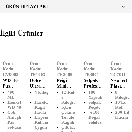
ÜRÜN DETAYLARI
İlgili Ürünler
Ürün
Ürün
Ürün
Ürün
Ürün
Kodu:
Kodu:
Kodu:
Kodu:
Kodu:
CV9002
TH1003
TK2005
TR3001
TC7011
WD-40
Dolce
Peigi
Selpak
Newtech
Pas
Ultra
Mini
Professi
Plast
Sökücü
Hareketl
İçten
Onal
Ağır
400
4 Kilogram
12 Rulo -
100
8
Sprey
I Havlu
Çekmeli
Essential
Sanayi
ML
5
Yaprak
Kilogra
Henkel
Hareketli
Kilogram
Selpak
10'Lu
(400
(6'Lı)
Tuvalet
Peçete
Çöp
WD-40
Kağıt
İçten
Peçete
Koli
ML)
Kağıdı
Poşeti
Çok
Havlu
Çekmeli
%100
200 Litr
Çift
Battal
Amaçlı
Dispenser
Tuvalet
Doğal
Hacim
Katlı
Boy
Pas
Kullanımına
Kağıdı
Selüloz
(12'li)
(100x15
Sökücü
Uygun
Çift Katlı
0)