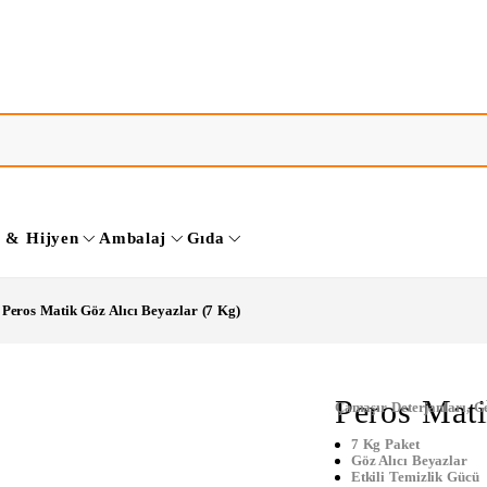
k & Hijyen
Ambalaj
Gıda
Peros Matik Göz Alıcı Beyazlar (7 Kg)
Peros Mati
Çamaşır Deterjanları
,
Ge
7 Kg Paket
Göz Alıcı Beyazlar
Etkili Temizlik Gücü