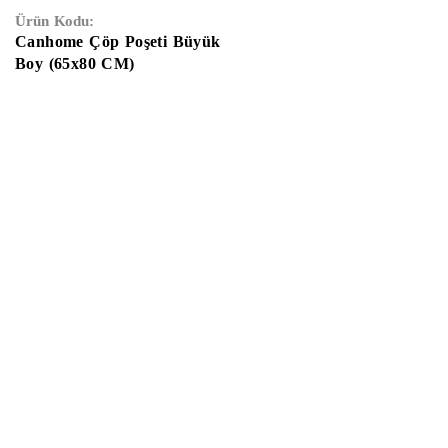
Ürün Kodu:
Canhome Çöp Poşeti Büyük
Boy (65x80 CM)
Anasayfa
Hakkımızda
Gizlilik Sözleşmesi
Kullanıcı Sözleşmes
İletişim
E-Katalog
Çalışma Saatleri:
Haftaiçi
09:00 –
19:00
Cumartesi
10:00 – 17:00