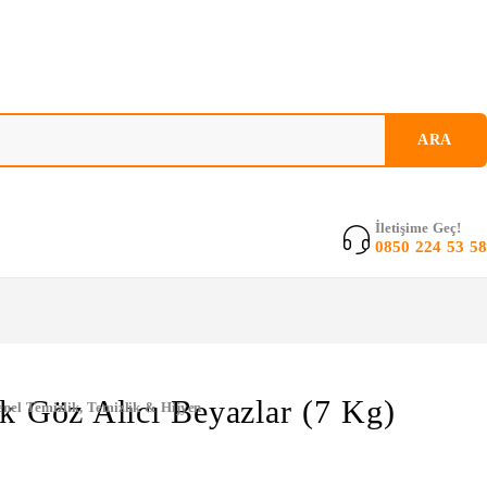
İletişime Geç!
0850 224 53 58
k Göz Alıcı Beyazlar (7 Kg)
nel Temizlik
,
Temizlik & Hijyen