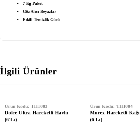
7 Kg Paket
Göz Alıcı Beyazlar
Etkili Temizlik Gücü
İlgili Ürünler
Ürün Kodu:
TH1003
Ürün Kodu:
TH1004
Dolce Ultra Hareketli Havlu
Murex Hareketli Kağı
(6'Lı)
(6'lı)