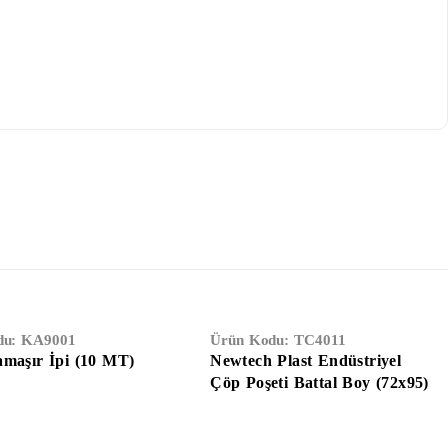
du:
KA9001
Ürün Kodu:
TC4011
amaşır İpi (10 MT)
Newtech Plast Endüstriyel
Çöp Poşeti Battal Boy (72x95)