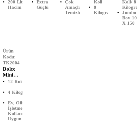
200 Litre
Extra
Çok
Koli
Koli/ 8
Battal
LT)
Boy
Hacim
Güçlü
Amaçlı
8
Kilogra
Boy
(72x95)
Temizleyici
Kilogram
Jumbo
(100x15
Boy 100
0)
X 150
Ürün
Kodu:
TK2004
Dolce
Mini
İçten
12 Rulo
Çekmeli
4 Kilogram
Tuvalet
Kağıdı
Ev, Ofis,
(12'Li)
İşletme
Kullanımına
Uygun