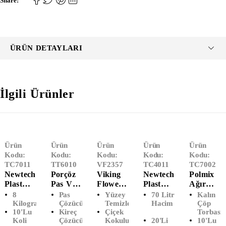
Share:
ÜRÜN DETAYLARI
İlgili Ürünler
TÜKENDI
Ürün
Ürün
Ürün
Ürün
Ürün
Kodu:
Kodu:
Kodu:
Kodu:
Kodu:
TC7011
TT6010
VF2357
TC4011
TC7002
Newtech
Porçöz
Viking
Newtech
Polmix
Plast
Pas Ve
Flower
Plast
Ağır
Ağır
Kireç
Yer Ve
Endüstri
Sanayi
8
Pas
Yüzey
70 Litre
Kalın
Sanayi
Sökücü
Yüzey
Yel Çöp
Çöp
Kilogram
Çözücü
Temizleyici
Hacim
Çöp
10'Lu
Kireç
Çiçek
Torbası
Çöp
(1 LT)
Temizley
Poşeti
Poşeti
Koli
Çözücü
Kokulu
20'Li
10'lu
Poşeti
Ici (5
Battal
100x150