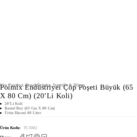
Çöp Poşetleri
,
Temel Ürünler
,
Temizlik & Hijyen
Polmix Endüstriyel Çöp Poşeti Büyük (65
X 80 Cm) (20’Li Koli)
20’li Koli
Battal Boy (65 Cm X 80 Cm)
Ürün Hacmi 60 Litre
Ürün Kodu:
TC3002