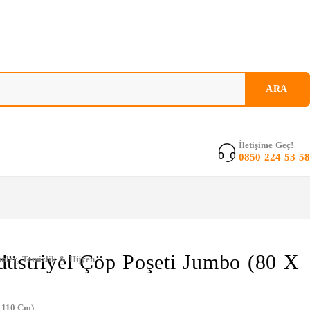
İletişime Geç!
0850 224 53 58
üstriyel Çöp Poşeti Jumbo (80 X
nler
,
Temizlik & Hijyen
 110 Cm)