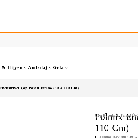
k & Hijyen
Ambalaj
Gıda
Endüstriyel Çöp Poşeti Jumbo (80 X 110 Cm)
Polmix End
Çöp Poşetleri
,
Temel Ürü
110 Cm)
Jumbo Boy (80 Cm X