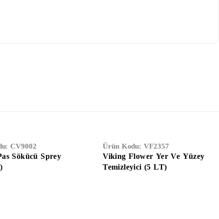
Tükendi
du:
CV9002
Ürün Kodu:
VF2357
as Sökücü Sprey
Viking Flower Yer Ve Yüzey
)
Temizleyici (5 LT)