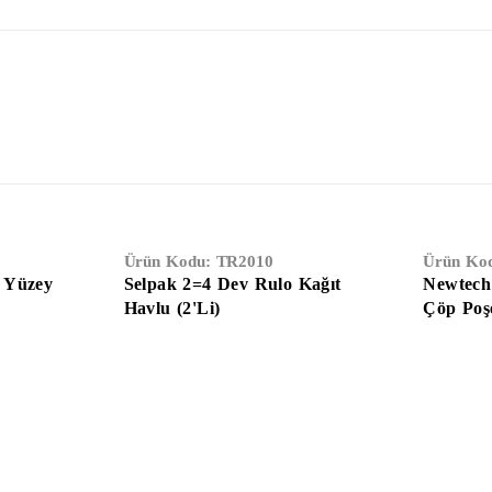
Ürün Kodu:
TR2010
Ürün Ko
e Yüzey
Selpak 2=4 Dev Rulo Kağıt
Newtech 
Havlu (2'li)
Çöp Poşe
(100x150