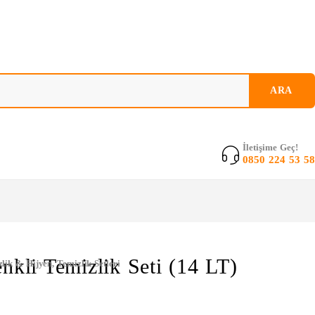
İletişime Geç!
0850 224 53 58
enkli Temizlik Seti (14 LT)
lik & Hijyen
,
Temizlik Setleri