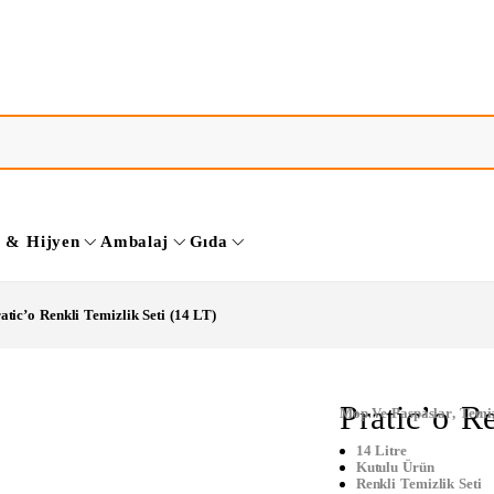
k & Hijyen
Ambalaj
Gıda
atic’o Renkli Temizlik Seti (14 LT)
Pratic’o R
Mop Ve Paspaslar
,
Temiz
14 Litre
Kutulu Ürün
Renkli Temizlik Seti