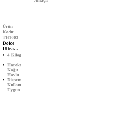
Amaçlı İp
Ürün
Kodu:
TH1003
Dolce
Ultra
Hareketl
4 Kilogram
I Havlu
Hareketli
(6'Lı)
Kağıt
Havlu
Dispenser
Kullanımına
Uygun