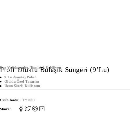
Bez Ve Süngerler
,
Temizlik & Hijyen
Proff Oluklu Bulaşık Süngeri (9’lu)
9’lu Avantaj Paket
Oluklu Özel Tasarım
Uzun Süreli Kullanım
Ürün Kodu:
TY1007
Share: