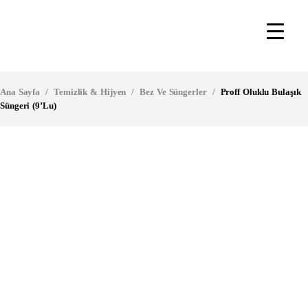
Ana Sayfa
/
Temizlik & Hijyen
/
Bez Ve Süngerler
/
Proff Oluklu Bulaşık
Süngeri (9’lu)