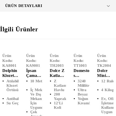
ÜRÜN DETAYLARI
İlgili Ürünler
Ürün
Ürün
Ürün
Ürün
Ürün
Kodu:
Kodu:
Kodu:
Kodu:
Kodu:
KA8001
KA9001
TH2003
TT1003
TK2004
Dolphin
İpsan
Dolce Z
Domesto
Dolce
Klozet
Çamaşır
Katlama
S
Mini
Kapak
İpi (10
Lı
Çamaşır
İçten
Atılabilir
10 Metre
Z
3240
12 Rulo
Örtüsü
MT)
Dispense
Suyu
Çekmeli
Klozet Kapak
Katlamalı
Mililitre
Örtüsü
İç Mekan
Havlu
Ultra
4 Kilog
(200'Lü)
R Havlu
Ultra
Tuvalet
Ve Dış
200
Beyaz
(12'li)
Beyaz
Kağıdı
Antibakteriyel
Mekan
Yaprak
Yoğun
Ev, Ofis,
(3240
(12'Li)
Su Geçirmez
İçin
12'li
Kıvamlı
İşletme
ML)
Uygundur
Koli
Kullanı
Çok
Uygun