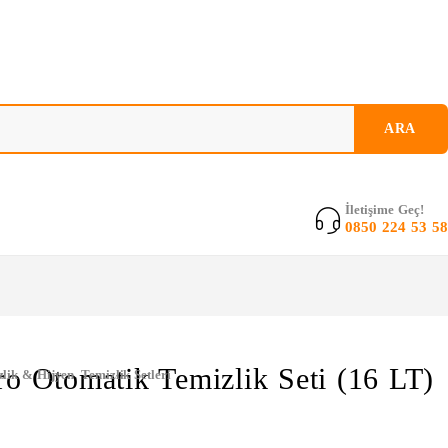
İletişime Geç!
0850 224 53 58
ro Otomatik Temizlik Seti (16 LT)
lik & Hijyen
,
Temizlik Setleri