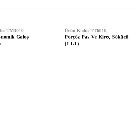
du:
TM3010
Ürün Kodu:
TT6010
onomik Galoş
Porçöz Pas Ve Kireç Sökücü
)
(1 LT)