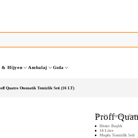
k & Hijyen
Ambalaj
Gıda
off Quatro Otomatik Temizlik Seti (16 LT)
Proff Quat
Mop Ve Paspaslar
,
Temiz
Döner Başlık
16 Litre
Moplu Temizlik Seti