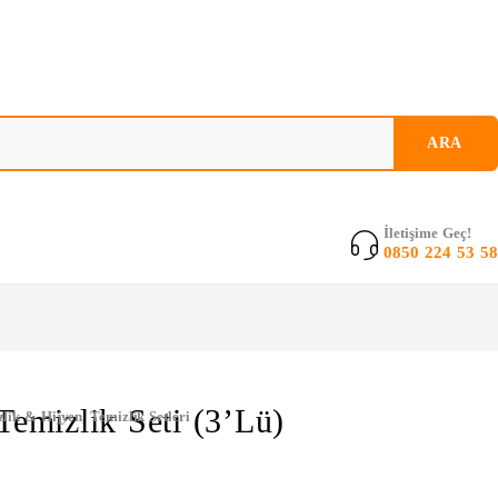
İletişime Geç!
0850 224 53 58
 Temizlik Seti (3’lü)
lik & Hijyen
,
Temizlik Setleri