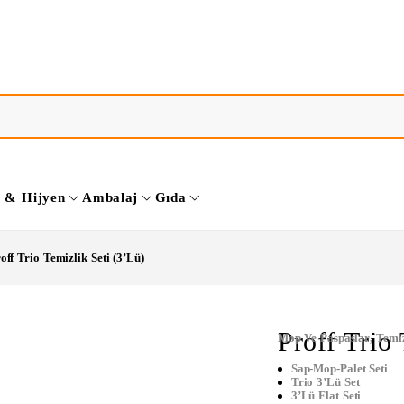
k & Hijyen
Ambalaj
Gıda
off Trio Temizlik Seti (3’lü)
Proff Trio
Mop Ve Paspaslar
,
Temiz
Sap-Mop-Palet Seti
Trio 3’lü Set
3’lü Flat Seti