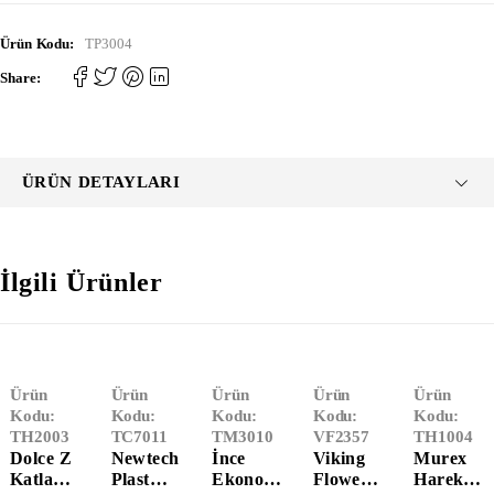
Ürün Kodu:
TP3004
Share:
ÜRÜN DETAYLARI
İlgili Ürünler
Tükendi
Ürün
Ürün
Ürün
Ürün
Ürün
Kodu:
Kodu:
Kodu:
Kodu:
Kodu:
TH2003
TC7011
TM3010
VF2357
TH1004
Dolce Z
Newtech
İnce
Viking
Murex
Katlama
Plast
Ekonom
Flower
Hareketl