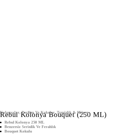
Kolonyalar
,
Parfüm Ve Kokular
,
Temizlik & Hijyen
Rebul Kolonya Bouquet (250 ML)
Rebul Kolonya 250 ML
Benzersiz Serinlik Ve Ferahlık
Bouquet Kokulu