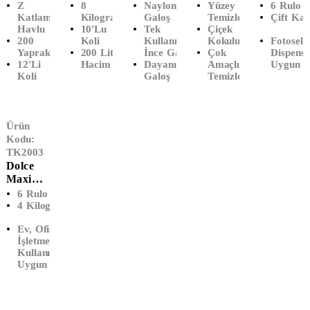
Lı
Ağır
Ik Galoş
Yer Ve
I Kağıt
Z
8
Naylon
Yüzey
6 Rulo
Dispense
Sanayi
(1000'Li
Yüzey
Havlu
Katlamalı
Kilogram
Galoş
Temizleyici
Çift Katl
Havlu
10'Lu
Tek
Çiçek
R Havlu
Çöp
)
Temizley
(6'lı)
200
Koli
Kullanımlık
Kokulu
Fotoselli
(12'li)
Poşeti
Ici (5
Yaprak
200 Litre
İnce Galoş
Çok
Dispense
Battal
LT)
12'li
Hacim
Dayanıklı
Amaçlı
Uygun
Boy
Koli
Galoş
Temizleyici
(100x15
0)
Ürün
Kodu:
TK2003
Dolce
Maxi
İçten
6 Rulo
Çekmeli
4 Kilogram
Tuvalet
Ev, Ofis,
Kağıdı
İşletme
(6'Lı)
Kullanımına
Uygun