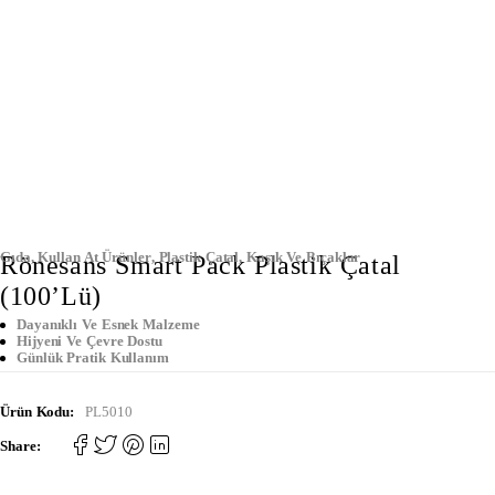
Gıda
,
Kullan At Ürünler
,
Plastik Çatal, Kaşık Ve Bıçaklar
Rönesans Smart Pack Plastik Çatal
(100’lü)
Dayanıklı Ve Esnek Malzeme
Hijyeni Ve Çevre Dostu
Günlük Pratik Kullanım
Ürün Kodu:
PL5010
Share: