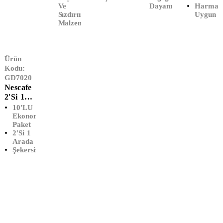
Ve
Dayanıklı
Harman
Sızdırmaz
Uygun
Malzeme
Ürün
Kodu:
GD7020
Nescafe
2'si 1
Arada
10'LU
(10'LU)
Ekonomik
Paket
2'si 1
Arada
Şekersiz