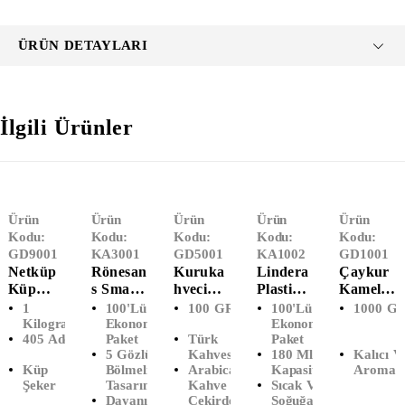
ÜRÜN DETAYLARI
İlgili Ürünler
Ürün
Ürün
Ürün
Ürün
Ürün
Kodu:
Kodu:
Kodu:
Kodu:
Kodu:
GD9001
KA3001
GD5001
KA1002
GD1001
Netküp
Rönesan
Kuruka
Lindera
Çaykur
Küp
S Smart
Hveci
Plastik
Kamelya
Şeker
Pack 5
Mehmet
Otomat
(1000
1
100'lü
100 GR
100'lü
1000 Gr
(1000
Gözlü
Efendi
Bardağı
Gr)
Kilogram
Ekonomik
Ekonomik
405 Adet
Paket
Türk
Paket
Gram)
Köpük
Türk
(100'
5 Gözlü
Kahvesi
180 Ml
Kalıcı V
Tabak
Kahvesi
Lü)
Küp
Bölmeli
Arabica
Kapasite
Aroma
(100'lü)
(100
Şeker
Tasarım
Kahve
Sıcak Ve
GR)
Dayanıklı
Çekirdeği
Soğuğa