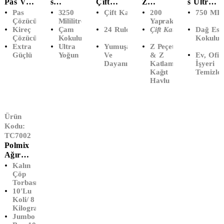
Pas Ve
S
Çift
Z
S Ultra
Kireç
Çamaşır
Katlı
Katlama
Yoğun
Pas
3250
Çift Katlı
200
750 ML
Sökücü
Suyu
Tuvalet
Kağıt
Çamaşır
Çözücü
Mililitre
Yaprak
Kireç
Çam
24 Rulo
Çift Katlı
Dağ Esin
(1 LT)
Çam
Kağıdı
Havlu
Suyu
Çözücü
Kokulu
Kokulu
Ferahlığ
(24'lü)
(12'Li)
Dağ
Extra
Ultra
Yumuşak
Z Peçete
I (3240
Esintisi
Güçlü
Yoğun
Ve
& Z
Ev, Ofis,
ML)
(750
Dayanıklı
Katlama
İşyeri
ML)
Kağıt
Temizley
Havlu
Ürün
Kodu:
TC7002
Polmix
Ağır
Sanayi
Kalın
Çöp
Çöp
Torbası
Poşeti
10'lu
100x150
Koli/ 8
Kilogram
Jumbo