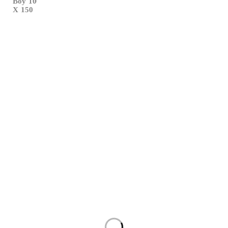
Boy 100
X 150
Çalışma Saatleri:
Haftaiçi
09:00 – 19:00
Cumartesi
10:00 – 17:00
Info@xtedarik.com
0 850 224 53 58
YALINTAŞ MAHALLESİ 70 NOLU SOKAK NO:72
MUSTAFAKEMALPAŞA / BURSA
Anasayfa
Hakkımızda