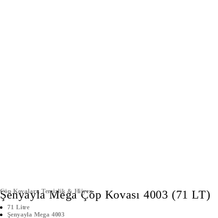
Çöp Kovaları
,
Temizlik & Hijyen
Şenyayla Mega Çöp Kovası 4003 (71 LT)
71 Litre
Şenyayla Mega 4003