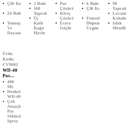
Katlı
Rulo
Kireç
I Kağıt
Mendil
Çift Katlı
2 Rulo
Pas
6 Rulo
90
Tuvalet
Kağıt
Sökücü
Havlu
160
Çözücü
Çift Katlı
Yapraklı
24 Rulo
Yaprak
Kireç
Lavanta
Kağıdı
Havlu
(1 LT)
(6'lı)
Üç
Çözücü
Fotoselli
Kokulu
(24'lü)
(2'li)
Yumuşak
Katlı
Extra
Dispensere
Islak
Ve
Kağıt
Güçlü
Uygun
Mendil
Dayanıklı
Havlu
Ürün
Kodu:
CV9002
WD-40
Pas
Sökücü
400
Sprey
ML
Henkel
(400
WD-40
ML)
Çok
Amaçlı
Pas
Sökücü
Sprey