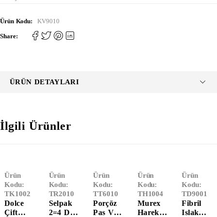
Ürün Kodu:
KV9010
Share:
ÜRÜN DETAYLARI
İlgili Ürünler
Ürün
Ürün
Ürün
Ürün
Ürün
Kodu:
Kodu:
Kodu:
Kodu:
Kodu:
TK1002
TR2010
TT6010
TH1004
TD9001
Dolce
Selpak
Porçöz
Murex
Fibril
Çift
2=4 Dev
Pas Ve
Hareketl
Islak