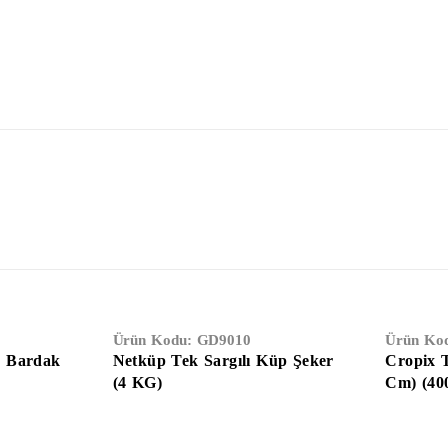
Ürün Kodu:
GD9010
Ürün Ko
n Bardak
Netküp Tek Sargılı Küp Şeker
Cropix T
(4 KG)
Cm) (40