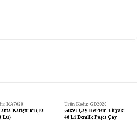
du:
KA7020
Ürün Kodu:
GD2020
ahta Karıştırıcı (10
Güzel Çay Herdem Tiryaki
0'lü)
48'li Demlik Poşet Çay