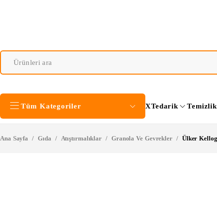
Tüm Kategoriler
XTedarik
Temizli
Ana Sayfa
/
Gıda
/
Atıştırmalıklar
/
Granola Ve Gevrekler
/
Ülker Kello