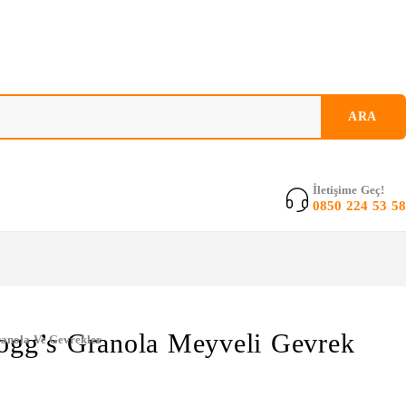
İletişime Geç!
0850 224 53 58
ogg’s Granola Meyveli Gevrek
anola Ve Gevrekler