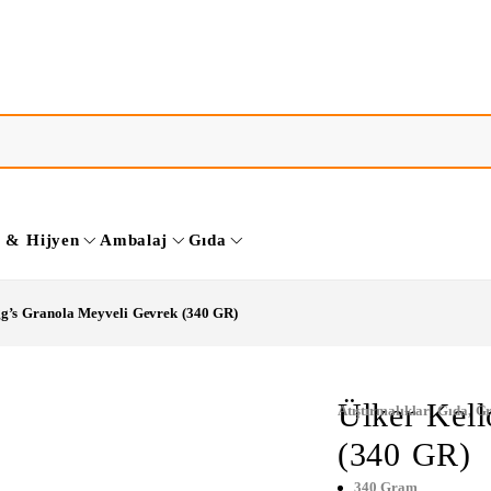
k & Hijyen
Ambalaj
Gıda
gg’s Granola Meyveli Gevrek (340 GR)
Ülker Kell
Atıştırmalıklar
,
Gıda
,
Gr
(340 GR)
340 Gram