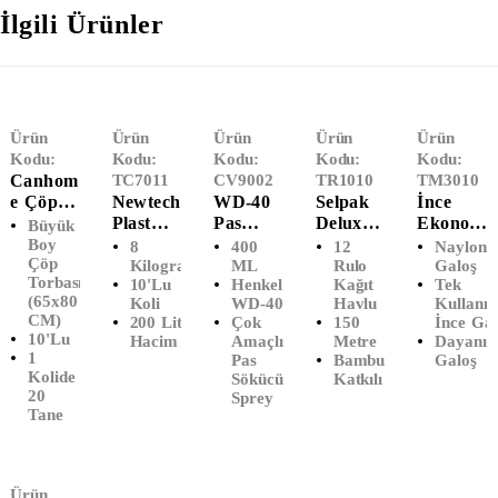
İlgili Ürünler
Ürün
Ürün
Ürün
Ürün
Ürün
Kodu:
Kodu:
Kodu:
Kodu:
Kodu:
Canhom
TC7011
CV9002
TR1010
TM3010
E Çöp
Newtech
WD-40
Selpak
İnce
Poşeti
Plast
Pas
Deluxe
Ekonom
Büyük
Büyük
Ağır
Sökücü
Bambu
Ik Galoş
Boy
8
400
12
Naylon
Çöp
Boy
Sanayi
Sprey
Katkılı
(1000'Li
Kilogram
ML
Rulo
Galoş
Torbası
10'Lu
Henkel
Kağıt
Tek
(65x80
Çöp
(400
Kağıt
)
(65x80
Koli
WD-40
Havlu
Kullanım
CM)
Poşeti
ML)
Havlu
CM)
200 Litre
Çok
150
İnce Gal
Battal
(12'Li)
10'lu
Hacim
Amaçlı
Metre
Dayanıkl
Boy
1
Pas
Bambu
Galoş
(100x15
Kolide
Sökücü
Katkılı
0)
20
Sprey
Tane
Ürün