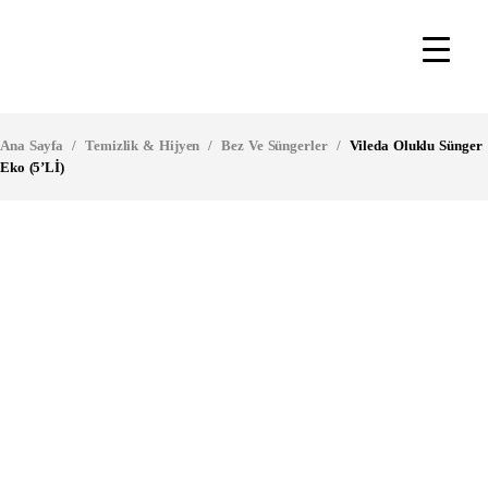
Ana Sayfa
/
Temizlik & Hijyen
/
Bez Ve Süngerler
/
Vileda Oluklu Sünger
Eko (5’Lİ)