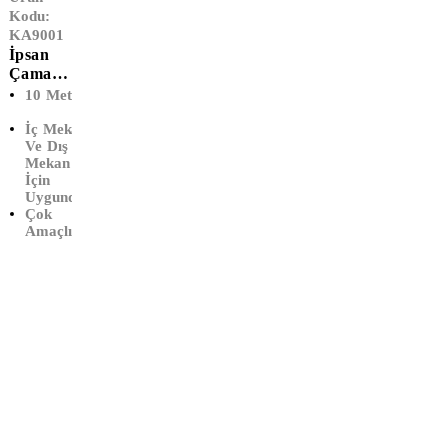
Kodu:
KA9001
İpsan
Çamaşır
İpi (10
10 Metre
MT)
İç Mekan
Ve Dış
Mekan
İçin
Uygundur
Çok
Amaçlı İp