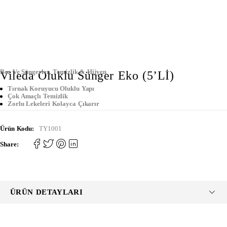
Bez Ve Süngerler
,
Temizlik & Hijyen
Vileda Oluklu Sünger Eko (5’Lİ)
Tırnak Koruyucu Oluklu Yapı
Çok Amaçlı Temizlik
Zorlu Lekeleri Kolayca Çıkarır
Ürün Kodu:
TY1001
Share:
ÜRÜN DETAYLARI