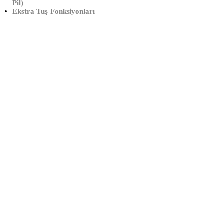
Pil)
Ekstra Tuş Fonksiyonları
Çalışma Saatleri:
Haftaiçi
09:00 – 19:00
Cumartesi
10:00 – 17:00
Info@xtedarik.com