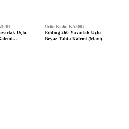
3003
Ürün Kodu:
KA3002
uvarlak Uçlu
Edding 260 Yuvarlak Uçlu
Kalemi
Beyaz Tahta Kalemi (Mavi)
Temizlik & Hijyen