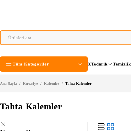
Tüm Kategoriler
XTedarik
Temizli
Ana Sayfa
/
Kırtasiye
/
Kalemler
/
Tahta Kalemler
Tahta Kalemler