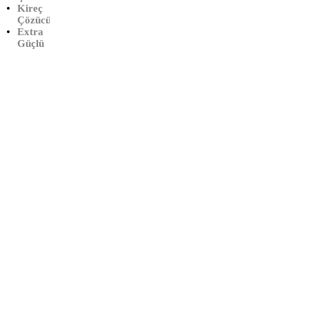
Kireç
(1 LT)
Çözücü
Extra
Güçlü
Çalışma Saatleri:
Haftaiçi
09:00 – 19:00
Cumartesi
10:00 – 17:00
Info@xtedarik.com
0 850 224 53 58
YALINTAŞ MAHALLESİ 70 NOLU SOKAK NO:72
MUSTAFAKEMALPAŞA / BURSA