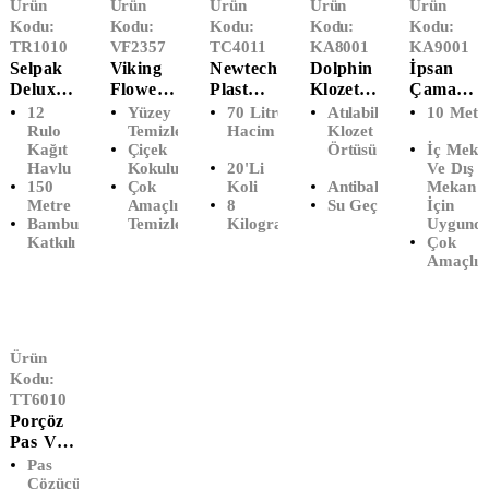
Ürün
Ürün
Ürün
Ürün
Ürün
Kodu:
Kodu:
Kodu:
Kodu:
Kodu:
TR1010
VF2357
TC4011
KA8001
KA9001
Selpak
Viking
Newtech
Dolphin
İpsan
Deluxe
Flower
Plast
Klozet
Çamaşır
Bambu
Yer Ve
Endüstri
Kapak
İpi (10
12
Yüzey
70 Litre
Atılabilir
10 Metr
Katkılı
Yüzey
Yel Çöp
Örtüsü
MT)
Rulo
Temizleyici
Hacim
Klozet Kapak
Kağıt
Çiçek
Örtüsü
İç Meka
Kağıt
Temizley
Poşeti
(200'Lü)
Havlu
Kokulu
20'Li
Ve Dış
Havlu
Ici (5
Battal
150
Çok
Koli
Antibakteriyel
Mekan
(12'Li)
LT)
Boy
Metre
Amaçlı
8
Su Geçirmez
İçin
(72x95)
Bambu
Temizleyici
Kilogram
Uygund
Katkılı
Çok
Amaçlı 
Ürün
Kodu:
TT6010
Porçöz
Pas Ve
Kireç
Pas
Sökücü
Çözücü