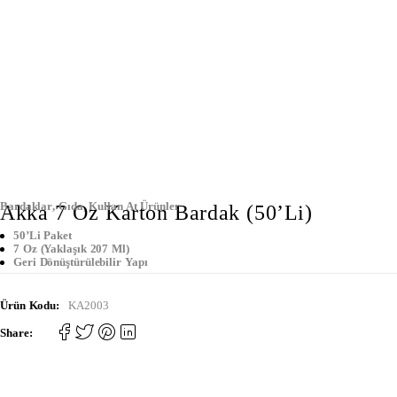
Bardaklar
,
Gıda
,
Kullan At Ürünler
Akka 7 Oz Karton Bardak (50’li)
50’li Paket
7 Oz (Yaklaşık 207 Ml)
Geri Dönüştürülebilir Yapı
Ürün Kodu:
KA2003
Share: