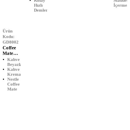
Kolay Ve
Maddesi
Hızlı
İçermez
Demleme
Ürün
Kodu:
GD8002
Coffee
Mate
Kahve
Kahve
Kreması
Beyazlatıcı
Kahve
(2000
Kreması
Gr)
Nestle
Coffee
Mate