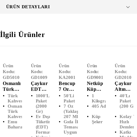
ÜRÜN DETAYLARI
İlgili Ürünler
Ürün
Ürün
Ürün
Ürün
Ürün
Kodu:
Kodu:
Kodu:
Kodu:
Kodu:
GD5010
GD1009
KA2001
GD9001
GD2010
Osmanlı
Çaykur
Bencup
Netküp
Çaykur
Türk
EDT
7 Oz
Küp
Altın
Kahvesi
Altın
Karton
Şeker
Süzen
Türk
1000'li
50'li
1
40'lı
(90 GR)
Süzen
Bardak
(1000
Demlik
Kahvesi
Paket
Paket
Kilogram
Paket
Osmanlı
(2000
7 Oz
405 Adet
(200 Gr
Bardak
(50'li)
Gram)
Poşet
Türk
Gr)
(Yaklaşık
Poşet
Çay
Kahvesi
Ev Dışı
207 Ml)
Küp
Kolay V
Çay
(40'lı)
Emu
Tüketim
Gıda İle
Şeker
Hızlı
(1000'li
Baharat
(EDT)
Temasa
Demlem
) (2000
Formatı
Uygun
Katkı
Gr)