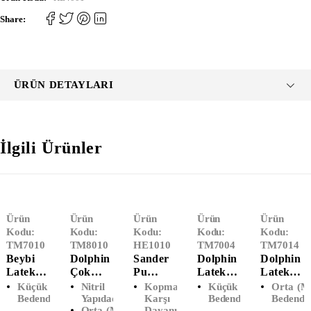
Share:
ÜRÜN DETAYLARI
İlgili Ürünler
Ürün
Ürün
Ürün
Ürün
Ürün
Kodu:
Kodu:
Kodu:
Kodu:
Kodu:
TM7010
TM8010
HE1010
TM7004
TM7014
Beybi
Dolphin
Sander
Dolphin
Dolphin
Lateks
Çok
Pu
Lateks
Lateks
Pudralı
Amaçlı
Montaj
Pudrasız
Pudralı
Küçük (S)
Nitril
Kopmaya
Küçük (S)
Orta (M
Muayen
Siyah
Eldiveni
Muayen
Muayen
Bedendir
Yapıdadır.
Karşı
Bedendir
Bedendi
Orta (M)
Dayanıklıdır.