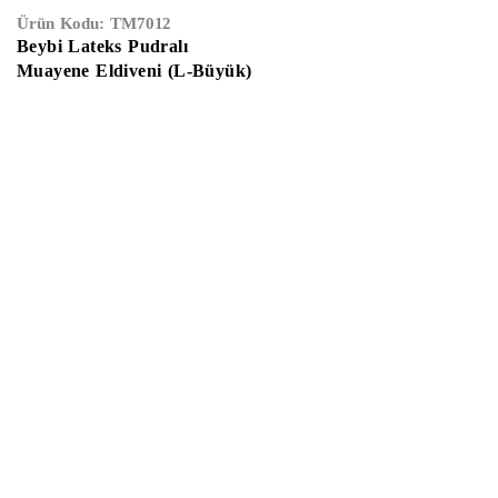
Ürün Kodu:
TM7012
Beybi Lateks Pudralı
Muayene Eldiveni (L-Büyük)
Anasayfa
Hakkımızda
Gizlilik Sözleşmesi
Kullanıcı Sözleşmes
İletişim
E-Katalog
Çalışma Saatleri:
Haftaiçi
09:00 –
19:00
Cumartesi
10:00 – 17:00