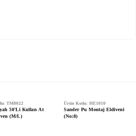
du:
TM8022
Ürün Kodu:
HE1010
yah 50'li Kullan At
Sander Pu Montaj Eldiveni
iven (M/L)
(No:8)