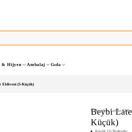
k & Hijyen
Ambalaj
Gıda
 Eldiveni (S-Küçük)
Beybi Late
Eldivenler
,
Lateks Eldiv
Küçük)
Küçük (S) Bedendir