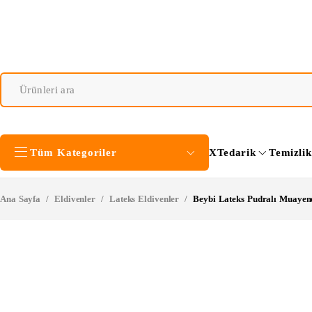
Tüm Kategoriler
XTedarik
Temizli
Ana Sayfa
/
Eldivenler
/
Lateks Eldivenler
/
Beybi Lateks Pudralı Muayene