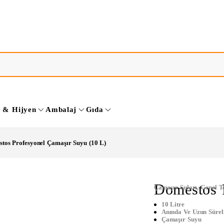
k & Hijyen
Ambalaj
Gıda
tos Profesyonel Çamaşır Suyu (10 L)
Domestos 
Çamaşır Suları
,
Genel T
10 Litre
Anında Ve Uzun Sürel
Çamaşır Suyu