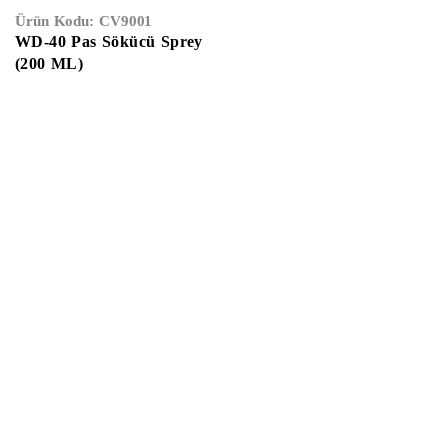
Ürün Kodu:
CV9001
WD-40 Pas Sökücü Sprey
(200 ML)
Anasayfa
Hakkımızda
Gizlilik Sözleşmesi
Kullanıcı Sözleşmes
İletişim
E-Katalog
Çalışma Saatleri:
Haftaiçi
09:00 –
19:00
Cumartesi
10:00 – 17:00