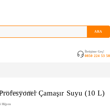
İletişime Geç!
0850 224 53 58
Profesyonel Çamaşır Suyu (10 L)
emizlik
,
Temizlik & Hijyen
i Hijyen