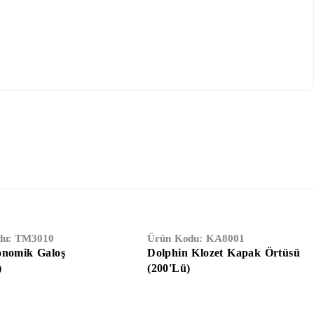
du:
TM3010
Ürün Kodu:
KA8001
onomik Galoş
Dolphin Klozet Kapak Örtüsü
)
(200'Lü)