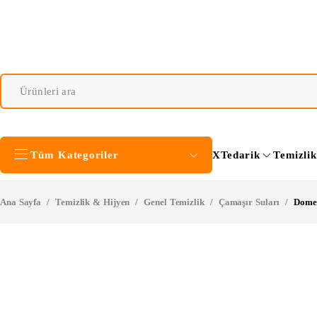
Tüm Kategoriler
XTedarik
Temizli
Ana Sayfa
/
Temizlik & Hijyen
/
Genel Temizlik
/
Çamaşır Suları
/
Domes