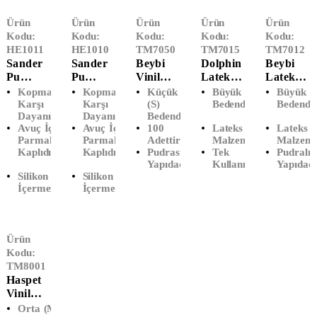
Ürün
Ürün
Ürün
Ürün
Ürün
Kodu:
Kodu:
Kodu:
Kodu:
Kodu:
HE1011
HE1010
TM7050
TM7015
TM7012
Sander
Sander
Beybi
Dolphin
Beybi
Pu
Pu
Vinil
Lateks
Lateks
Montaj
Montaj
Pudrasız
Pudralı
Pudralı
Kopmaya
Kopmaya
Küçük
Büyük (L)
Büyük (
Eldiveni
Eldiveni
Muayen
Muayen
Muayen
Karşı
Karşı
(S)
Bedendir
Bedendi
Dayanıklıdır.
Dayanıklıdır.
Bedendir
(No:9)
(No:8)
E
E
E
Avuç İçi Ve
Avuç İçi Ve
100
Lateks
Lateks
Eldiveni
Eldiveni
Eldiveni
Parmaklar
Parmaklar
Adettir
Malzemedir
Malzeme
(S-
(L-
(L-
Kaplıdır.
Kaplıdır.
Pudrasız
Tek
Pudralı
Küçük)
Büyük)
Büyük)
Yapıdadır
Kullanımlıktır
Yapıdadı
Silikon
Silikon
İçermez.
İçermez.
Ürün
Kodu:
TM8001
Haspet
Vinil
Pudrasız
Orta (M)