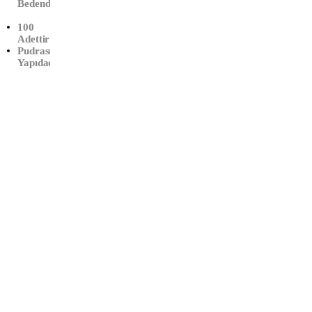
Muayen
Bedendir
E
100
Eldiveni
Adettir
(M-
Pudrasız
Orta)
Yapıdadır
Çalışma Saatleri:
Haftaiçi
09:00 – 19:00
Cumartesi
10:00 – 17:00
Info@xtedarik.com
0 850 224 53 58