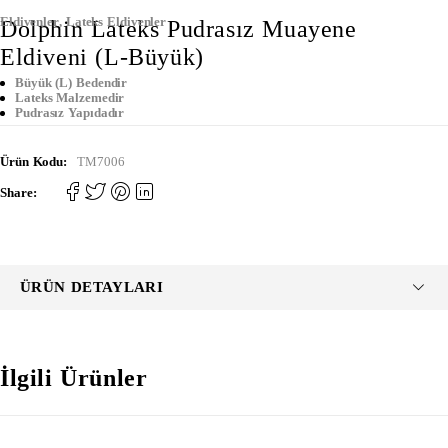
Eldivenler
,
Lateks Eldivenler
Dolphin Lateks Pudrasız Muayene
Eldiveni (L-Büyük)
Büyük (L) Bedendir
Lateks Malzemedir
Pudrasız Yapıdadır
Ürün Kodu:
TM7006
Share:
ÜRÜN DETAYLARI
İlgili Ürünler